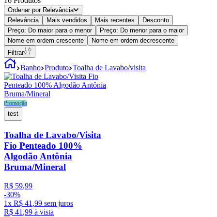
16
Produtos
Ordenar por
Relevância
Relevância
Mais vendidos
Mais recentes
Desconto
Preço: Do maior para o menor
Preço: Do menor para o maior
Nome em ordem crescente
Nome em ordem decrescente
Filtrar
Banho
Produto
Toalha de Lavabo/visita
Promoção
test
Toalha de Lavabo/Visita
Fio Penteado 100%
Algodão Antônia
Bruma/Mineral
R$
59
,
99
-
30%
1
x
R$
41
,
99
sem juros
R$
41
,
99
à vista