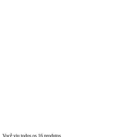
Você viu todos os
16
produtos