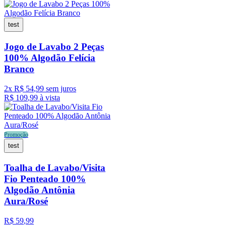
test
Jogo de Lavabo 2 Peças
100% Algodão Felícia
Branco
2
x
R$
54
,
99
sem juros
R$
109
,
99
à vista
Promoção
test
Toalha de Lavabo/Visita
Fio Penteado 100%
Algodão Antônia
Aura/Rosé
R$
59
,
99