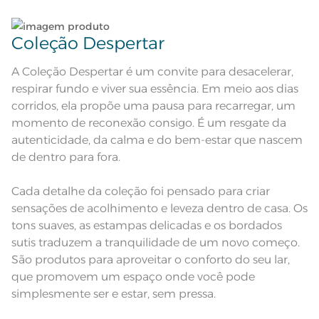
seco
Pode haver pequena variação de
cor, de acordo com a configuração
e modelo do monitor ou do
Coleção Despertar
Observações
aparelho celular. Consultar a cor
nas especificações técnicas do
produto.
A Coleção Despertar é um convite para desacelerar,
respirar fundo e viver sua essência. Em meio aos dias
corridos, ela propõe uma pausa para recarregar, um
momento de reconexão consigo. É um resgate da
autenticidade, da calma e do bem-estar que nascem
de dentro para fora.
Cada detalhe da coleção foi pensado para criar
sensações de acolhimento e leveza dentro de casa. Os
tons suaves, as estampas delicadas e os bordados
sutis traduzem a tranquilidade de um novo começo.
São produtos para aproveitar o conforto do seu lar,
que promovem um espaço onde você pode
simplesmente ser e estar, sem pressa.