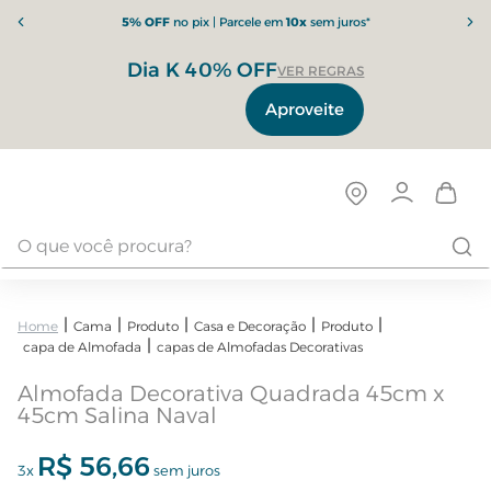
5% OFF
no pix | Parcele em
10x
sem juros*
Dia K 40% OFF
VER REGRAS
Aproveite
Cama
Produto
Casa e Decoração
Produto
capa de Almofada
capas de Almofadas Decorativas
Almofada Decorativa Quadrada 45cm x
45cm Salina Naval
R$
56
,
66
3
x
sem juros