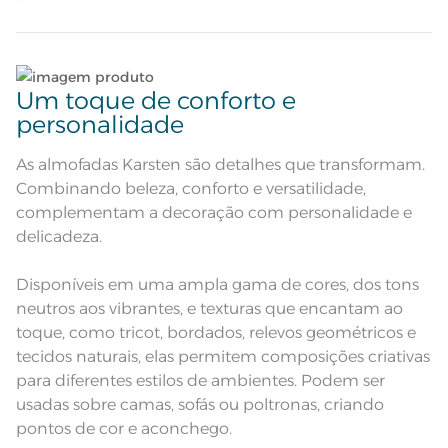
Quantidade de Peças
1 Peça
elegância nos ambientes.
Almofada decorativa; Tricot
geométrico; Toque macio;
Atributos
Acabamento emoldurado;
Lave tipos de tecidos distintos separadamente;
Almofada com zíper Etiqueta
decorativa Karsten
Um toque de conforto e
Almofada quadrada em tricô com
personalidade
Descrição Visual
Não lave cores claras e cores escuras no mesmo
desenho geométrico e etiqueta
decorativa aplicada na lateral
ciclo;
50% Viscose; 35% Poliéster; 15%
As almofadas Karsten são detalhes que transformam.
Composição
Poliamida; Forro 100% Poliéster
Lave as peças no ciclo leve, suave ou delicado de
Combinando beleza, conforto e versatilidade,
sua lavadora;
complementam a decoração com personalidade e
Cor
Naval
delicadeza.
Enxágue as peças com bastante água;
Itens Inclusos
1 Almofada
Disponíveis em uma ampla gama de cores, dos tons
Utilize a quantidade mínima de amaciante e sabão;
neutros aos vibrantes, e texturas que encantam ao
Medida
45cm x 45cm
toque, como tricot, bordados, relevos geométricos e
Leia atentamente as instruções na etiqueta.
tecidos naturais, elas permitem composições criativas
Acabamento
Tinto
para diferentes estilos de ambientes. Podem ser
Lavação a 60ºC; Proibido alvejar;
usadas sobre camas, sofás ou poltronas, criando
Secar em tambor com
temperatura maxima de 60ºC;
Instruções de Lavagem
pontos de cor e aconchego.
Ferro de passar com temperatura
maxima de 150ºC; Proibido lavar a