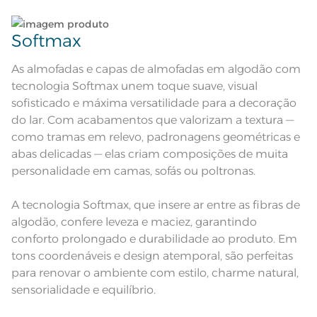
Textura de favos; Etiqueta
decorativa
Lave tipos de tecidos distintos separadamente;
Composição
100% Algodão
Softmax
Não lave cores claras e cores escuras no mesmo
ciclo;
Cor
Vermelho
As almofadas e capas de almofadas em algodão com
tecnologia Softmax unem toque suave, visual
Lave as peças no ciclo leve, suave ou delicado de
Itens Inclusos
1 Almofada Quadrada
sofisticado e máxima versatilidade para a decoração
sua lavadora;
do lar. Com acabamentos que valorizam a textura —
Medida
45cm x 45cm
como tramas em relevo, padronagens geométricas e
Enxágue as peças com bastante água;
abas delicadas — elas criam composições de muita
Acabamento
Textura
personalidade em camas, sofás ou poltronas.
Utilize a quantidade mínima de amaciante e sabão;
Lavação a 40ºC; Proibido alvejar;
Proibido secar em tambor;
A tecnologia Softmax, que insere ar entre as fibras de
Instruções de Lavagem
Secagem em varal; Proibido ferro
Leia atentamente as instruções na etiqueta.
de passar; Proibido lavar a seco
algodão, confere leveza e maciez, garantindo
Pode haver pequena variação de
conforto prolongado e durabilidade ao produto. Em
cor, de acordo com a configuração
e modelo do monitor ou do
Observações
tons coordenáveis e design atemporal, são perfeitas
aparelho celular. Consultar a cor
nas especificações técnicas do
para renovar o ambiente com estilo, charme natural,
produto.
sensorialidade e equilíbrio.