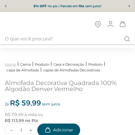
5% OFF
no pix | Parcele em
10x
sem juros*
Cama
Produto
Casa e Decoração
Produto
capa de Almofada
capas de Almofadas Decorativas
Almofada Decorativa Quadrada 100%
Algodão Denver Vermelho
R$
59
,
99
2
x
sem juros
R$
119
,
99
R$
113
,
99
－
＋