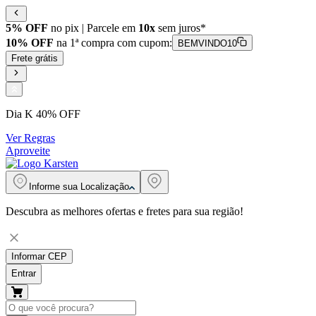
5% OFF
no pix | Parcele em
10x
sem juros*
10% OFF
na 1ª compra com cupom:
BEMVINDO10
Frete grátis
Dia K 40% OFF
Ver Regras
Aproveite
Informe sua
Localização
Descubra as melhores ofertas e fretes para sua região!
Informar CEP
Entrar