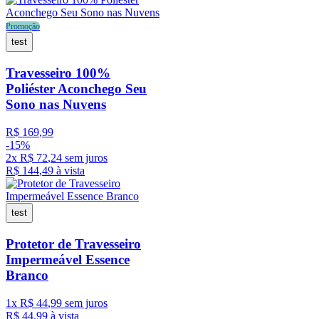
Promoção
test
Travesseiro 100%
Poliéster Aconchego Seu
Sono nas Nuvens
R$
169
,
99
-
15%
2
x
R$
72
,
24
sem juros
R$
144
,
49
à vista
test
Protetor de Travesseiro
Impermeável Essence
Branco
1
x
R$
44
,
99
sem juros
R$
44
,
99
à vista