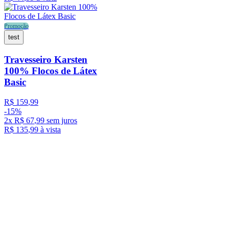
Promoção
test
Travesseiro Karsten
100% Flocos de Látex
Basic
R$
159
,
99
-
15%
2
x
R$
67
,
99
sem juros
R$
135
,
99
à vista