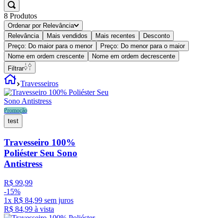
8
Produtos
Ordenar por
Relevância
Relevância
Mais vendidos
Mais recentes
Desconto
Preço: Do maior para o menor
Preço: Do menor para o maior
Nome em ordem crescente
Nome em ordem decrescente
Filtrar
Travesseiros
Promoção
test
Travesseiro 100%
Poliéster Seu Sono
Antistress
R$
99
,
99
-
15%
1
x
R$
84
,
99
sem juros
R$
84
,
99
à vista