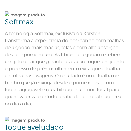
Atributos
Corpo jacquard aveludado;
Etiqueta Diferenciada
Corpo em jacquard aveludado em
Lave tipos de tecidos distintos separadamente;
Descrição Visual
cor verde matcha, com ilustração
de flores pela superfície
Softmax
Não lave cores claras e cores escuras no mesmo
Tamanho
Rosto
ciclo;
A tecnologia Softmax, exclusiva da Karsten,
transforma a experiência do pós-banho com toalhas
Cor
Matcha
Lave as peças no ciclo leve, suave ou delicado de
de algodão mais macias, fofas e com alta absorção
sua lavadora;
desde o primeiro uso. As fibras de algodão recebem
Itens Inclusos
1 Toalha de Rosto
um jato de ar que garante leveza ao toque, enquanto
Enxágue as peças com bastante água;
o processo de pré-encolhimento evita que a toalha
Medida
48cm x 70cm
encolha nas lavagens. O resultado é uma toalha de
Utilize a quantidade mínima de amaciante e sabão;
Toque super macio; Excelente
banho que já enxuga desde o primeiro uso, com
absorção; Pré-encolhido; Antipiling;
Acabamento
Corpo aveludado em jacquard;
toque agradável e durabilidade superior. Ideal para
Tecnologia Unika
Ao pendurar as toalhas, recomenda-se sacudi-las
quem valoriza conforto, praticidade e qualidade real
Lavar com temperatura máxima
bem;
de 40°C; Não alvejar; Secar com
no dia a dia.
Instruções de Lavagem
temperatura baixa; Passar com
temperatura máxima de 150°; Não
limpar a seco.
Leia atentamente as instruções na etiqueta.
Pode haver pequena variação de
cor, de acordo com a configuração
e modelo do monitor ou do
Observações
Toque aveludado
aparelho celular. Consultar a cor
nas especificações técnicas do