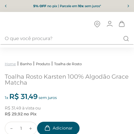
5% OFF
no pix | Parcele em
10x
sem juros*
Banho
Produto
Toalha de Rosto
Toalha Rosto Karsten 100% Algodão Grace
Matcha
R$
31
,
49
1
x
sem juros
R$
31
,
49
R$
29
,
92
－
＋