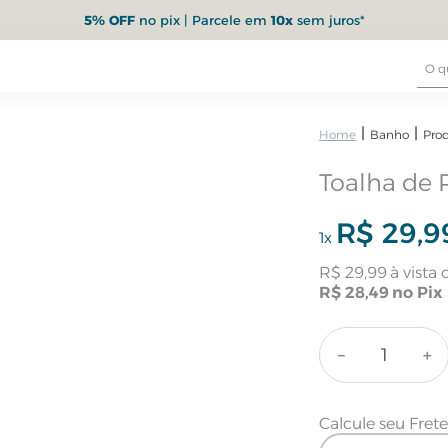
5% OFF
no pix | Parcele em
10x
sem juros*
Banho
Pro
Toalha de 
R$
29
,
9
1
x
R$
29
,
99
R$
28
,
49
－
＋
Calcule seu Fret