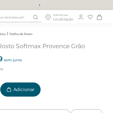
10% OFF
Informe sua
Localização
duto
Toalha de Rosto
Rosto Softmax Provence Grão
9
sem juros
e