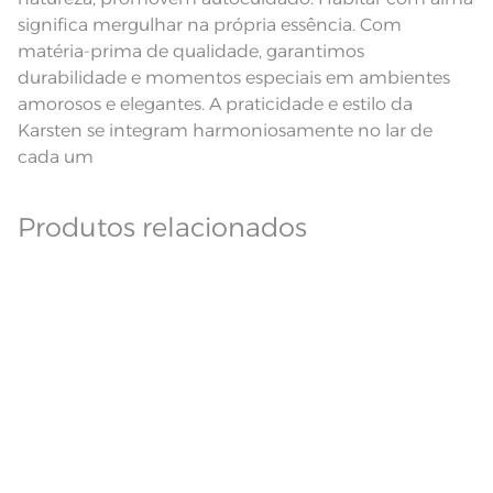
Observações
Itens inclusos. Pode haver pequena
significa mergulhar na própria essência. Com
variação de cor, de acordo com a
configuração e modelo do monitor
matéria-prima de qualidade, garantimos
ou do aparelho celular. Consulte a
cor nas especificações técnicas do
durabilidade e momentos especiais em ambientes
produto.
amorosos e elegantes. A praticidade e estilo da
Fios
Fio Cardado
Karsten se integram harmoniosamente no lar de
cada um
Produtos relacionados