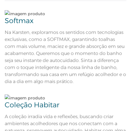
soft max; Barra em jacquard
Composição
Lave tipos de tecidos distintos separadamente;
98% Algodão 2% Viscose
Softmax
Tamanho
Não lave cores claras e cores escuras no mesmo
Rosto
ciclo;
Na Karsten, exploramos os sentidos com tecnologias
exclusivas, como a SOFTMAX, garantindo toalhas
Cor
Urbano
Lave as peças no ciclo leve, suave ou delicado de
com mais volume, maciez e grande absorção em seu
sua lavadora;
acabamento. Queremos que o momento do banho
Itens Inclusos
1 Toalha de Rosto
seja seu instante de autocuidado. Sinta a diferença
Enxágue as peças com bastante água;
com o toque inteligente da nossa linha de banho,
Medida
48cm x 80cm
transformando sua casa em um refúgio acolhedor e o
Utilize a quantidade mínima de amaciante e sabão;
Toque macio; Boa absorção; Pré-
dia a dia em algo mais prático.
Acabamento
encolhido; Antipiling; Tecnologia
soft max; Barra em jacquard
Lavação a 60ºC; Proibido alvejar;
Ao pendurar as toalhas, recomenda-se sacudi-las
Secar em tambor com
bem;
temperatura maxima de 60ºC;
Instruções de Lavagem
Coleção Habitar
Ferro de passar com temperatura
maxima de 150ºC; Proibido lavar a
seco;
Leia atentamente as instruções na etiqueta.
As imagens ambientadas são
A coleção irradia vida e reflexões, buscando criar
meramente ilustrativas e tem
como objetivo sugerir composições
ambientes acolhedores que nos conectam com a
de uso, portanto, antes de finalizar
natureza, promovem autocuidado. Habitar com alma
sua compra, verifique o campo de