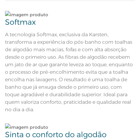
jacquard; Tecnologia soft max
Composição
Lave tipos de tecidos distintos separadamente;
96% Algodão 4% Poliéster
Softmax
Tamanho
Não lave cores claras e cores escuras no mesmo
Rosto
ciclo;
A tecnologia Softmax, exclusiva da Karsten,
transforma a experiência do pós-banho com toalhas
Cor
Deserto
Lave as peças no ciclo leve, suave ou delicado de
de algodão mais macias, fofas e com alta absorção
sua lavadora;
desde o primeiro uso. As fibras de algodão recebem
Itens Inclusos
1 Toalha de Rosto
um jato de ar que garante leveza ao toque, enquanto
Enxágue as peças com bastante água;
o processo de pré-encolhimento evita que a toalha
Medida
48cm x 80cm
encolha nas lavagens. O resultado é uma toalha de
Utilize a quantidade mínima de amaciante e sabão;
Toque macio; Boa absorção; Pré-
banho que já enxuga desde o primeiro uso, com
Acabamento
encolhido; Antipiling; Barra em
jacquard; Tecnologia soft max
toque agradável e durabilidade superior. Ideal para
Lavação a 60ºC; Proibido alvejar;
Ao pendurar as toalhas, recomenda-se sacudi-las
quem valoriza conforto, praticidade e qualidade real
Secar em tambor com
bem;
temperatura maxima de 60ºC;
Instruções de Lavagem
no dia a dia.
Ferro de passar com temperatura
maxima de 150ºC; Proibido lavar a
seco;
Leia atentamente as instruções na etiqueta.
As imagens ambientadas são
ilustrativas e tem como objetivo
sugerir composições de uso,
Sinta o conforto do algodão
portanto, antes de finalizar sua
compra, verifique o campo de Itens