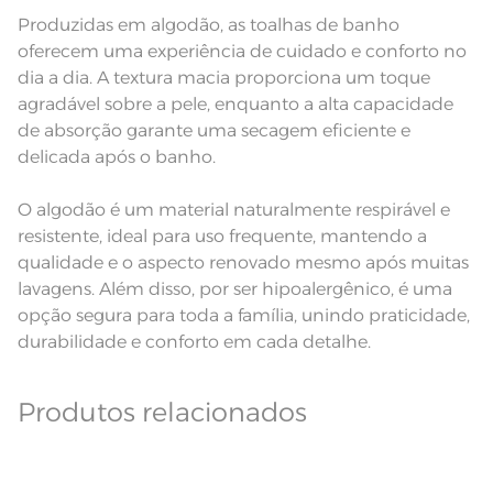
Observações
inclusos. Pode haver pequena
Produzidas em algodão, as toalhas de banho
variação de cor, de acordo com a
configuração e modelo do monitor
oferecem uma experiência de cuidado e conforto no
ou do aparelho celular. Consulte a
cor nas especificações técnicas do
dia a dia. A textura macia proporciona um toque
produto.
agradável sobre a pele, enquanto a alta capacidade
Fios
Fio Cardado
de absorção garante uma secagem eficiente e
delicada após o banho.
O algodão é um material naturalmente respirável e
resistente, ideal para uso frequente, mantendo a
qualidade e o aspecto renovado mesmo após muitas
lavagens. Além disso, por ser hipoalergênico, é uma
opção segura para toda a família, unindo praticidade,
durabilidade e conforto em cada detalhe.
Produtos relacionados