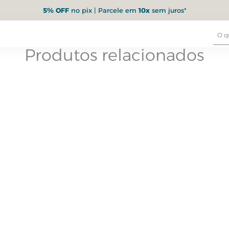
5% OFF
no pix | Parcele em
10x
sem juros*
Produtos relacionados