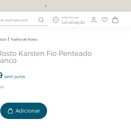
10% OFF
Informe sua
Localização
duto
Toalha de Rosto
Rosto Karsten Fio Penteado
ranco
9
sem juros
e