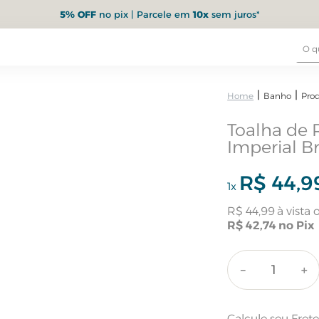
5% OFF
no pix | Parcele em
10x
sem juros*
Banho
Pro
Toalha de 
Imperial B
R$
44
,
9
1
x
R$
44
,
99
R$
42
,
74
－
＋
Calcule seu Fret