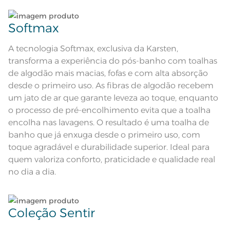
Composição
Lave tipos de tecidos distintos separadamente;
100% Algodao
Softmax
Tamanho
Não lave cores claras e cores escuras no mesmo
Rosto
ciclo;
A tecnologia Softmax, exclusiva da Karsten,
transforma a experiência do pós-banho com toalhas
Cor
Coral
Lave as peças no ciclo leve, suave ou delicado de
de algodão mais macias, fofas e com alta absorção
sua lavadora;
desde o primeiro uso. As fibras de algodão recebem
Itens Inclusos
1 Toalha de Rosto
um jato de ar que garante leveza ao toque, enquanto
Enxágue as peças com bastante água;
o processo de pré-encolhimento evita que a toalha
Medida
48cm x 70cm
encolha nas lavagens. O resultado é uma toalha de
Lavação a 60ºC; Proibido alvejar;
Utilize a quantidade mínima de amaciante e sabão;
banho que já enxuga desde o primeiro uso, com
Secar em tambor com
temperatura maxima de 60ºC;
Instruções de Lavagem
toque agradável e durabilidade superior. Ideal para
Ferro de passar com temperatura
Ao pendurar as toalhas, recomenda-se sacudi-las
maxima de 150ºC; Proibido lavar a
quem valoriza conforto, praticidade e qualidade real
seco
bem;
Pode haver pequena variação de
no dia a dia.
cor, de acordo com a configuração
e modelo do monitor ou do
Observações
Leia atentamente as instruções na etiqueta.
aparelho celular. Consultar a cor
nas especificações técnicas do
produto.
Coleção Sentir
Fios
Fio Cardado