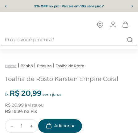
5% OFF
no pix | Parcele em
10x
sem juros*
Banho
Produto
Toalha de Rosto
Toalha de Rosto Karsten Empire Coral
R$
20
,
99
1
x
sem juros
R$
20
,
99
R$
19
,
94
－
＋