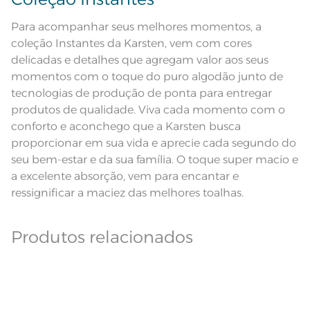
Ferro de passar com temperatura
maxima de 150ºC; Proibido lavar a
Leia atentamente as instruções na etiqueta.
seco;
Para acompanhar seus melhores momentos, a
Pode haver pequena variação de
cor, de acordo com a configuração
coleção Instantes da Karsten, vem com cores
e modelo do monitor ou do
Observações
aparelho celular. Consultar a cor
delicadas e detalhes que agregam valor aos seus
nas especificações técnicas do
momentos com o toque do puro algodão junto de
produto.
tecnologias de produção de ponta para entregar
Fios
Fio Tecnologia Unika
produtos de qualidade. Viva cada momento com o
conforto e aconchego que a Karsten busca
proporcionar em sua vida e aprecie cada segundo do
seu bem-estar e da sua família. O toque super macio e
a excelente absorção, vem para encantar e
ressignificar a maciez das melhores toalhas.
Produtos relacionados