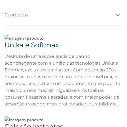
agrega tranquilidade ao seu dia a dia, com o charme adicional de uma
etiqueta diferenciada.
Quantidade de Peças
1 Peça
Cuidados
Toque ultra macio; Super Absorção;
Pré-encolhido; Antipiling; Barra
Atributos
decorativa tom sobre tom;
Etiqueta Diferenciada
Lave tipos de tecidos distintos separadamente;
Composição
98% Algodão 2% Poliéster
Unika e Softmax
Não lave cores claras e cores escuras no mesmo
Tamanho
Rosto
ciclo;
Desfrute de uma experiência de banho
aconchegante com a união das tecnologias Unika e
Cor
Lunar/Greige
Lave as peças no ciclo leve, suave ou delicado de
Softmax, exclusivas da Karsten. Com absorção 20%
sua lavadora;
maior, as toalhas oferecem um toque incrível graças
Itens Inclusos
1 Toalha de Rosto
aos fios selecionados e um acabamento que garante
Enxágue as peças com bastante água;
mais volume e maciez inigualáveis. As toalhas
Medida
48cm x 80cm
possuem fibras mais aeradas, e com maior poder de
Utilize a quantidade mínima de amaciante e sabão;
Toque ultra macio; Super Absorção;
absorção trazendo mais praticidade e durabilidade.
Pré-encolhido; Antipiling;
Acabamento
Tecnologia Unika; Tecnologia
Softmax; Etiqueta Diferenciada
Ao pendurar as toalhas, recomenda-se sacudi-las
Lavação a 60ºC; Proibido alvejar;
bem;;
Secar em tambor com
temperatura maxima de 60ºC;
Coleção Instantes
Instruções de Lavagem