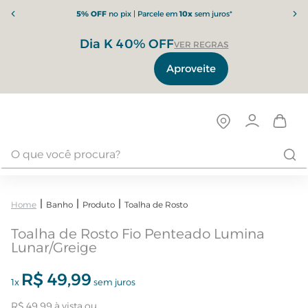
5% OFF
no pix | Parcele em
10x
sem juros*
Dia K 40% OFF
VER REGRAS
Aproveite
Banho
Produto
Toalha de Rosto
Toalha de Rosto Fio Penteado Lumina
Lunar/Greige
R$
49
,
99
1
x
sem juros
R$
49
,
99