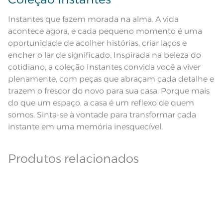
Ferro de passar com temperatura
maxima de 150ºC; Proibido lavar a
Leia atentamente as instruções na etiqueta.
seco;
Instantes que fazem morada na alma. A vida
Pode haver pequena variação de
cor, de acordo com a configuração
acontece agora, e cada pequeno momento é uma
e modelo do monitor ou do
Observações
aparelho celular. Consultar a cor
oportunidade de acolher histórias, criar laços e
nas especificações técnicas do
encher o lar de significado. Inspirada na beleza do
produto.
cotidiano, a coleção Instantes convida você a viver
Fios
Fio Tecnologia Unika
plenamente, com peças que abraçam cada detalhe e
trazem o frescor do novo para sua casa. Porque mais
do que um espaço, a casa é um reflexo de quem
somos. Sinta-se à vontade para transformar cada
instante em uma memória inesquecível.
Produtos relacionados