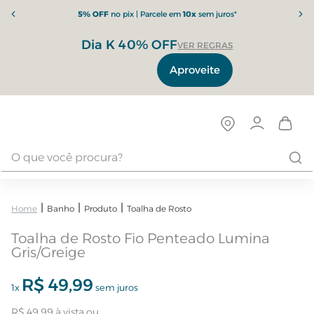
5% OFF
no pix | Parcele em
10x
sem juros*
Dia K 40% OFF
VER REGRAS
Aproveite
Banho
Produto
Toalha de Rosto
Toalha de Rosto Fio Penteado Lumina
Gris/Greige
R$
49
,
99
1
x
sem juros
R$
49
,
99