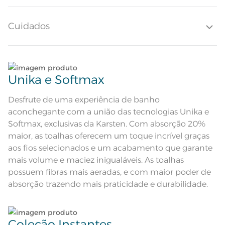
agrega tranquilidade ao seu dia a dia, com o charme adicional de uma
etiqueta diferenciada.
Quantidade de Peças
1 Peça
Cuidados
Toque ultra macio; Super Absorção;
Pré-encolhido; Antipiling; Barra
Atributos
decorativa tom sobre tom;
Etiqueta Diferenciada
Lave tipos de tecidos distintos separadamente;
Composição
98% Algodão 2% Poliéster
Unika e Softmax
Não lave cores claras e cores escuras no mesmo
Tamanho
Rosto
ciclo;
Desfrute de uma experiência de banho
aconchegante com a união das tecnologias Unika e
Cor
Gris/Greige
Lave as peças no ciclo leve, suave ou delicado de
Softmax, exclusivas da Karsten. Com absorção 20%
sua lavadora;
maior, as toalhas oferecem um toque incrível graças
Itens Inclusos
1 Toalha de Rosto
aos fios selecionados e um acabamento que garante
Enxágue as peças com bastante água;
mais volume e maciez inigualáveis. As toalhas
Medida
48cm x 80cm
possuem fibras mais aeradas, e com maior poder de
Utilize a quantidade mínima de amaciante e sabão;
Toque ultra macio; Super Absorção;
absorção trazendo mais praticidade e durabilidade.
Pré-encolhido; Antipiling;
Acabamento
Tecnologia Unika; Tecnologia
Softmax; Etiqueta Diferenciada
Ao pendurar as toalhas, recomenda-se sacudi-las
Lavação a 60ºC; Proibido alvejar;
bem;;
Secar em tambor com
temperatura maxima de 60ºC;
Coleção Instantes
Instruções de Lavagem