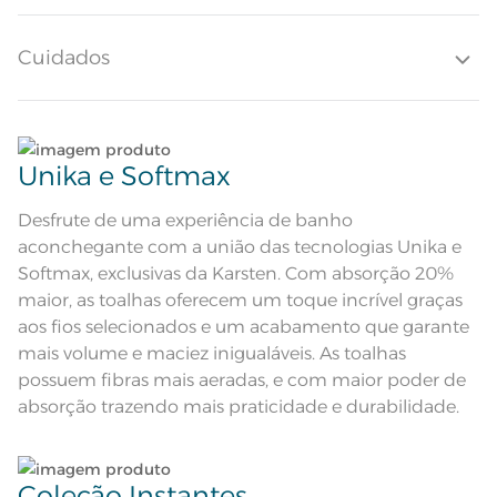
toalha agrega tranquilidade ao seu dia a dia, com o charme adicional
de uma etiqueta diferenciada.
Quantidade de Peças
1 Peça
Cuidados
Toque ultra macio; Super Absorção;
Pré-encolhido; Antipiling; Barra
Atributos
decorativa tom sobre tom;
Etiqueta Diferenciada
Lave tipos de tecidos distintos separadamente;
Composição
98% Algodão 2% Poliéster
Unika e Softmax
Não lave cores claras e cores escuras no mesmo
Tamanho
Rosto
ciclo;
Desfrute de uma experiência de banho
aconchegante com a união das tecnologias Unika e
Cor
Carbono/Cinza
Lave as peças no ciclo leve, suave ou delicado de
Softmax, exclusivas da Karsten. Com absorção 20%
sua lavadora;
maior, as toalhas oferecem um toque incrível graças
Itens Inclusos
1 Toalha de Rosto
aos fios selecionados e um acabamento que garante
Enxágue as peças com bastante água;
mais volume e maciez inigualáveis. As toalhas
Medida
48cm x 80cm
possuem fibras mais aeradas, e com maior poder de
Utilize a quantidade mínima de amaciante e sabão;
Toque ultra macio; Super Absorção;
absorção trazendo mais praticidade e durabilidade.
Pré-encolhido; Antipiling;
Acabamento
Tecnologia Unika; Tecnologia
Softmax; Etiqueta Diferenciada
Ao pendurar as toalhas, recomenda-se sacudi-las
Lavação a 60ºC; Proibido alvejar;
bem;;
Secar em tambor com
temperatura maxima de 60ºC;
Coleção Instantes
Instruções de Lavagem