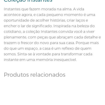
Ferro de passar com temperatura
maxima de 150ºC; Proibido lavar a
Leia atentamente as instruções na etiqueta.
seco;
Instantes que fazem morada na alma. A vida
Pode haver pequena variação de
cor, de acordo com a configuração
acontece agora, e cada pequeno momento é uma
e modelo do monitor ou do
Observações
aparelho celular. Consultar a cor
oportunidade de acolher histórias, criar laços e
nas especificações técnicas do
encher o lar de significado. Inspirada na beleza do
produto.
cotidiano, a coleção Instantes convida você a viver
Fios
Fio Tecnologia Unika
plenamente, com peças que abraçam cada detalhe e
trazem o frescor do novo para sua casa. Porque mais
do que um espaço, a casa é um reflexo de quem
somos. Sinta-se à vontade para transformar cada
instante em uma memória inesquecível.
Produtos relacionados