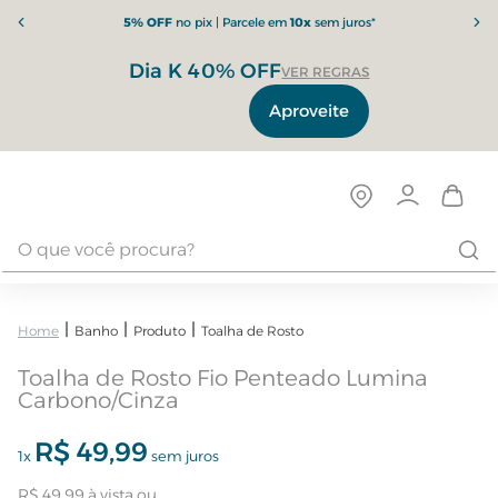
5% OFF
no pix | Parcele em
10x
sem juros*
Dia K 40% OFF
VER REGRAS
Aproveite
Banho
Produto
Toalha de Rosto
Toalha de Rosto Fio Penteado Lumina
Carbono/Cinza
R$
49
,
99
1
x
sem juros
R$
49
,
99