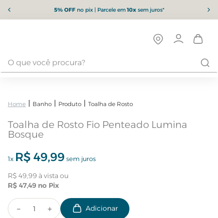
5% OFF
no pix | Parcele em
10x
sem juros*
Banho
Produto
Toalha de Rosto
Toalha de Rosto Fio Penteado Lumina
Bosque
R$
49
,
99
1
x
sem juros
R$
49
,
99
R$
47
,
49
－
＋