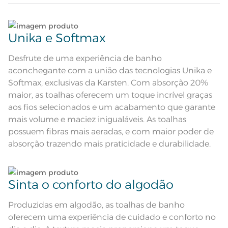
Atributos
Pré-encolhido; Antipiling;
Tecnologia Unika; Tecnologia
softmax; Etiqueta Diferenciada
Lave tipos de tecidos distintos separadamente;
Corpo verde escuro com barra
Descrição Visual
decorativa tom sobre tom em
Unika e Softmax
verde.
Não lave cores claras e cores escuras no mesmo
ciclo;
Composição
98% Algodão 2% Poliéster
Desfrute de uma experiência de banho
aconchegante com a união das tecnologias Unika e
Lave as peças no ciclo leve, suave ou delicado de
Tamanho
Rosto
Softmax, exclusivas da Karsten. Com absorção 20%
sua lavadora;
maior, as toalhas oferecem um toque incrível graças
Cor
Bosque/Verde
aos fios selecionados e um acabamento que garante
Enxágue as peças com bastante água;
mais volume e maciez inigualáveis. As toalhas
Itens Inclusos
1 Toalha de Rosto
possuem fibras mais aeradas, e com maior poder de
Utilize a quantidade mínima de amaciante e sabão;
absorção trazendo mais praticidade e durabilidade.
Medida
48cm x 80cm
Ao pendurar as toalhas, recomenda-se sacudi-las
Lavação a 60ºC; Proibido alvejar;
bem;
Secar em tambor com
Sinta o conforto do algodão
temperatura maxima de 60ºC;
Instruções de Lavagem
Ferro de passar com temperatura
Leia atentamente as instruções na etiqueta.
maxima de 150ºC; Proibido lavar a
Produzidas em algodão, as toalhas de banho
seco
Pode haver pequena variação de
oferecem uma experiência de cuidado e conforto no
cor, de acordo com a configuração
e modelo do monitor ou do