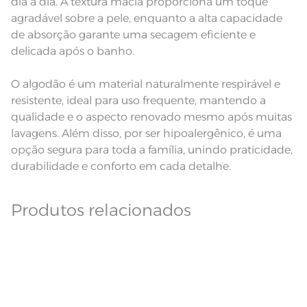
Observações
dia a dia. A textura macia proporciona um toque
aparelho celular. Consultar a cor
nas especificações técnicas do
agradável sobre a pele, enquanto a alta capacidade
produto.
de absorção garante uma secagem eficiente e
Fios
Fio Tecnologia Unika
delicada após o banho.
O algodão é um material naturalmente respirável e
resistente, ideal para uso frequente, mantendo a
qualidade e o aspecto renovado mesmo após muitas
lavagens. Além disso, por ser hipoalergênico, é uma
opção segura para toda a família, unindo praticidade,
durabilidade e conforto em cada detalhe.
Produtos relacionados