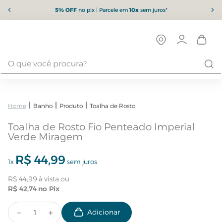
5% OFF
no pix | Parcele em
10x
sem juros*
Banho
Produto
Toalha de Rosto
Toalha de Rosto Fio Penteado Imperial
Verde Miragem
R$
44
,
99
1
x
sem juros
R$
44
,
99
R$
42
,
74
－
＋