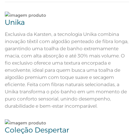
Atributos
Etiqueta Diferenciada; Barra
decorativa de algodão
Lave tipos de tecidos distintos separadamente;
Corpo em cor verde miragem com
Descrição Visual
barra decorativa de algodão
Unika
Não lave cores claras e cores escuras no mesmo
Composição
100% Algodão
ciclo;
Exclusiva da Karsten, a tecnologia Unika combina
inovação têxtil com algodão penteado de fibra longa,
Tamanho
Rosto
Lave as peças no ciclo leve, suave ou delicado de
garantindo uma toalha de banho extremamente
sua lavadora;
macia, com alta absorção e até 30% mais volume. O
Cor
Verde Miragem
fio exclusivo oferece uma textura encorpada e
Enxágue as peças com bastante água;
envolvente, ideal para quem busca uma toalha de
Itens Inclusos
1 Toalha de Rosto
algodão premium com toque suave e secagem
Utilize a quantidade mínima de amaciante e sabão;
eficiente. Feita com fibras naturais selecionadas, a
Medida
48cm x 80cm
Unika transforma o pós-banho em um momento de
Ao pendurar as toalhas, recomenda-se sacudi-las
Lavação a 60ºC; Proibido alvejar;
puro conforto sensorial, unindo desempenho,
Secar em tambor com
bem;
temperatura maxima de 60ºC;
durabilidade e bem-estar incomparável.
Instruções de Lavagem
Ferro de passar com temperatura
maxima de 150ºC; Proibido lavar a
Leia atentamente as instruções na etiqueta.
seco
Pode haver pequena variação de
cor, de acordo com a configuração
Coleção Despertar
e modelo do monitor ou do
Observações
aparelho celular. Consultar a cor