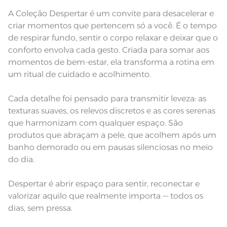
nas especificações técnicas do
produto.
A Coleção Despertar é um convite para desacelerar e
criar momentos que pertencem só a você. É o tempo
Fios
Fio Tecnologia Unika
de respirar fundo, sentir o corpo relaxar e deixar que o
conforto envolva cada gesto. Criada para somar aos
momentos de bem-estar, ela transforma a rotina em
um ritual de cuidado e acolhimento.
Cada detalhe foi pensado para transmitir leveza: as
texturas suaves, os relevos discretos e as cores serenas
que harmonizam com qualquer espaço. São
produtos que abraçam a pele, que acolhem após um
banho demorado ou em pausas silenciosas no meio
do dia.
Despertar é abrir espaço para sentir, reconectar e
valorizar aquilo que realmente importa — todos os
dias, sem pressa.