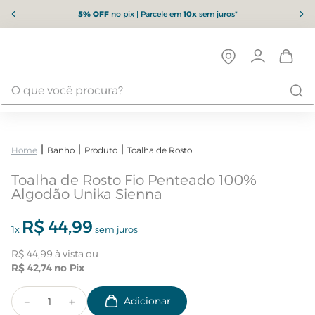
5% OFF
no pix | Parcele em
10x
sem juros*
Banho
Produto
Toalha de Rosto
Toalha de Rosto Fio Penteado 100%
Algodão Unika Sienna
R$
44
,
99
1
x
sem juros
R$
44
,
99
R$
42
,
74
－
＋