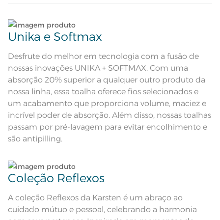
marrom com barra decorativa
Composição
Lave tipos de tecidos distintos separadamente;
100% Algodão
Unika e Softmax
Tamanho
Não lave cores claras e cores escuras no mesmo
Rosto
ciclo;
Desfrute do melhor em tecnologia com a fusão de
nossas inovações UNIKA + SOFTMAX. Com uma
Cor
Taupe
Lave as peças no ciclo leve, suave ou delicado de
absorção 20% superior a qualquer outro produto da
sua lavadora;
nossa linha, essa toalha oferece fios selecionados e
Itens Inclusos
1 Toalha De Rosto
um acabamento que proporciona volume, maciez e
Enxágue as peças com bastante água;
incrível poder de absorção. Além disso, nossas toalhas
Medida
48cm x 80cm
passam por pré-lavagem para evitar encolhimento e
Toque super macio; Super
Utilize a quantidade mínima de amaciante e sabão;
são antipilling.
absorção; Pré-encolhido; Antipiling;
Acabamento
Tecnologia Unika; Tecnologia
Softmax; Etiqueta Diferenciada
Ao pendurar as toalhas, recomenda-se sacudi-las
Lavação a 60ºC; Proibido alvejar;
Secar em tambor com
bem;;
temperatura maxima de 60ºC;
Instruções de Lavagem
Coleção Reflexos
Ferro de passar com temperatura
maxima de 150ºC; Proibido lavar a
Leia atentamente as instruções na etiqueta.
seco
A coleção Reflexos da Karsten é um abraço ao
Fios
Fio Penteado
cuidado mútuo e pessoal, celebrando a harmonia