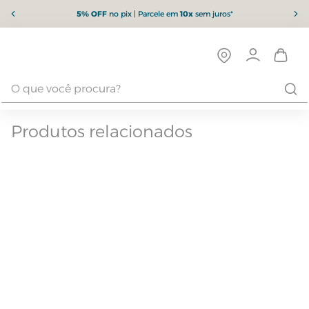
5% OFF
no pix | Parcele em
10x
sem juros*
Produtos relacionados