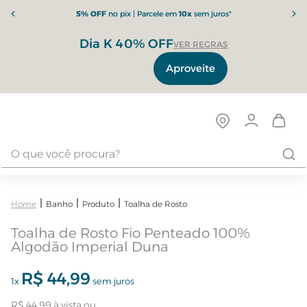
5% OFF
no pix | Parcele em
10x
sem juros*
Dia K 40% OFF
VER REGRAS
Aproveite
Banho
Produto
Toalha de Rosto
Toalha de Rosto Fio Penteado 100%
Algodão Imperial Duna
R$
44
,
99
1
x
sem juros
R$
44
,
99