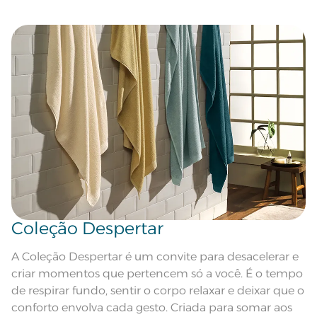
maxima de 150ºC; Proibido lavar a
Leia atentamente as instruções na etiqueta.
seco
Pode haver pequena variação de
cor, de acordo com a configuração
e modelo do monitor ou do
Observações
aparelho celular. Consultar a cor
nas especificações técnicas do
produto.
Fios
Fio Tecnologia Unika
Coleção Despertar
A Coleção Despertar é um convite para desacelerar e
criar momentos que pertencem só a você. É o tempo
de respirar fundo, sentir o corpo relaxar e deixar que o
conforto envolva cada gesto. Criada para somar aos