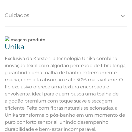
Quantidade de Peças
1 Peça
Cuidados
Toque super macio; Super
absorção; Pré-encolhido; Antipilling;
Atributos
Etiqueta Diferenciada; Barra
decorativa de algodão
Lave tipos de tecidos distintos separadamente;
Corpo em cor Duna com barra
Descrição Visual
decorativa de algodão
Unika
Não lave cores claras e cores escuras no mesmo
Composição
100% Algodão
ciclo;
Exclusiva da Karsten, a tecnologia Unika combina
inovação têxtil com algodão penteado de fibra longa,
Tamanho
Rosto
Lave as peças no ciclo leve, suave ou delicado de
garantindo uma toalha de banho extremamente
sua lavadora;
macia, com alta absorção e até 30% mais volume. O
Cor
Duna
fio exclusivo oferece uma textura encorpada e
Enxágue as peças com bastante água;
envolvente, ideal para quem busca uma toalha de
Itens Inclusos
1 Toalha de Rosto
algodão premium com toque suave e secagem
Utilize a quantidade mínima de amaciante e sabão;
eficiente. Feita com fibras naturais selecionadas, a
Medida
48cm x 80cm
Unika transforma o pós-banho em um momento de
Ao pendurar as toalhas, recomenda-se sacudi-las
Lavação a 60ºC; Proibido alvejar;
puro conforto sensorial, unindo desempenho,
Secar em tambor com
bem;
temperatura maxima de 60ºC;
durabilidade e bem-estar incomparável.
Instruções de Lavagem
Ferro de passar com temperatura