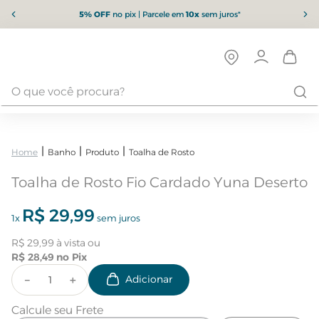
5% OFF
no pix | Parcele em
10x
sem juros*
Banho
Produto
Toalha de Rosto
Toalha de Rosto Fio Cardado Yuna Deserto
R$
29
,
99
1
x
sem juros
R$
29
,
99
R$
28
,
49
－
＋
Calcule seu Frete