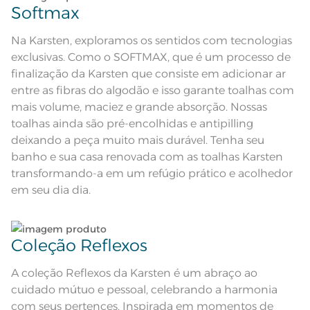
Softmax
Tamanho
Não lave cores claras e cores escuras no mesmo
Rosto
ciclo;
Na Karsten, exploramos os sentidos com tecnologias
exclusivas. Como o SOFTMAX, que é um processo de
Cor
Deserto
Lave as peças no ciclo leve, suave ou delicado de
finalização da Karsten que consiste em adicionar ar
sua lavadora;
entre as fibras do algodão e isso garante toalhas com
Cor Comercial
Deserto
mais volume, maciez e grande absorção. Nossas
Enxágue as peças com bastante água;
toalhas ainda são pré-encolhidas e antipilling
Itens Inclusos
1 Toalha De Rosto
deixando a peça muito mais durável. Tenha seu
Utilize a quantidade mínima de amaciante e sabão;
banho e sua casa renovada com as toalhas Karsten
Medida
48cm x 80cm
transformando-a em um refúgio prático e acolhedor
Toque super macio; Ótima
Ao pendurar as toalhas, recomenda-se sacudi-las
em seu dia dia.
absorção; Pré-encolhido; Antipiling;
Acabamento
bem;;
Corpo e barra em jacquard e verso
felpudo; Tecnologia Softmax
Lavação a 60ºC; Proibido alvejar;
Secar em tambor com
Leia atentamente as instruções na etiqueta.
temperatura maxima de 60ºC;
Instruções de Lavagem
Coleção Reflexos
Ferro de passar com temperatura
maxima de 150ºC; Proibido lavar a
seco
A coleção Reflexos da Karsten é um abraço ao
Fios
Fio Cardado
cuidado mútuo e pessoal, celebrando a harmonia
com seus pertences. Inspirada em momentos de