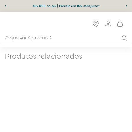
5% OFF
no pix | Parcele em
10x
sem juros*
Produtos relacionados