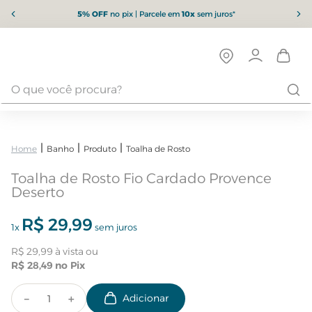
5% OFF
no pix | Parcele em
10x
sem juros*
Banho
Produto
Toalha de Rosto
Toalha de Rosto Fio Cardado Provence
Deserto
R$
29
,
99
1
x
sem juros
R$
29
,
99
R$
28
,
49
－
＋