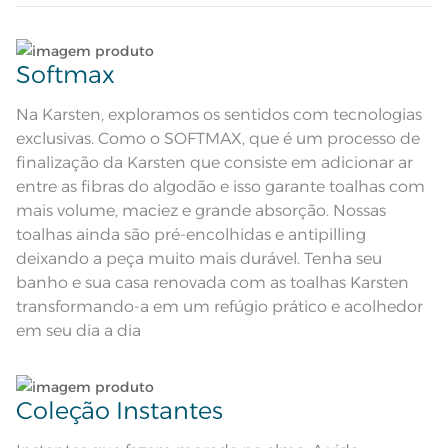
relevo
Composição
Lave tipos de tecidos distintos separadamente;
99% Algodão 1% Poliéster
Softmax
Tamanho
Não lave cores claras e cores escuras no mesmo
Rosto
ciclo;
Na Karsten, exploramos os sentidos com tecnologias
exclusivas. Como o SOFTMAX, que é um processo de
Cor
Deserto
Lave as peças no ciclo leve, suave ou delicado de
finalização da Karsten que consiste em adicionar ar
sua lavadora;
entre as fibras do algodão e isso garante toalhas com
Itens Inclusos
1 Toalha de Rosto
mais volume, maciez e grande absorção. Nossas
Enxágue as peças com bastante água;
toalhas ainda são pré-encolhidas e antipilling
Medida
48cm x 80cm
deixando a peça muito mais durável. Tenha seu
Utilize a quantidade mínima de amaciante e sabão;
Toque macio; Ótima absorção; Pré-
banho e sua casa renovada com as toalhas Karsten
Acabamento
encolhido; Antipiling; Tecnologia
Softmax
transformando-a em um refúgio prático e acolhedor
Lavação a 60ºC; Proibido alvejar;
Ao pendurar as toalhas, recomenda-se sacudi-las
em seu dia a dia
Secar em tambor com
bem;;
temperatura maxima de 60ºC;
Instruções de Lavagem
Ferro de passar com temperatura
maxima de 150ºC; Proibido lavar a
seco;
Leia atentamente as instruções na etiqueta.
Pode haver pequena variação de
Coleção Instantes
cor, de acordo com a configuração
e modelo do monitor ou do
Observações
aparelho celular. Consultar a cor