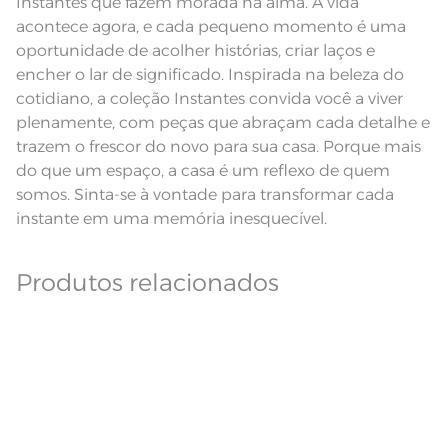
Instantes que fazem morada na alma. A vida
nas especificações técnicas do
produto.
acontece agora, e cada pequeno momento é uma
Fios
Fio Cardado
oportunidade de acolher histórias, criar laços e
encher o lar de significado. Inspirada na beleza do
cotidiano, a coleção Instantes convida você a viver
plenamente, com peças que abraçam cada detalhe e
trazem o frescor do novo para sua casa. Porque mais
do que um espaço, a casa é um reflexo de quem
somos. Sinta-se à vontade para transformar cada
instante em uma memória inesquecível.
Produtos relacionados