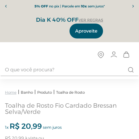
5% OFF
no pix | Parcele em
10x
sem juros*
Dia K 40% OFF
VER REGRAS
Aproveite
Banho
Produto
Toalha de Rosto
Toalha de Rosto Fio Cardado Bressan
Selva/Verde
R$
20
,
99
1
x
sem juros
R$
20
,
99