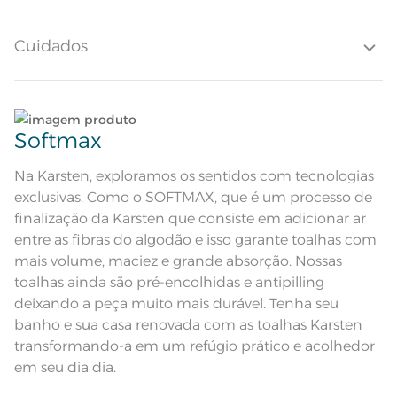
estabilidade, fazendo desta toalha uma escolha prática e charmosa
para seu lar.
Quantidade de Peças
1 Peça
Cuidados
Toque macio; Boa absorção; Pré-
Atributos
encolhido; Antipiling; Barra
decorativa
Composição
Lave tipos de tecidos distintos separadamente;
99% Algodão 1% Poliéster
Softmax
Tamanho
Não lave cores claras e cores escuras no mesmo
Rosto
ciclo;
Na Karsten, exploramos os sentidos com tecnologias
exclusivas. Como o SOFTMAX, que é um processo de
Cor
Selva/Verde
Lave as peças no ciclo leve, suave ou delicado de
finalização da Karsten que consiste em adicionar ar
sua lavadora;
entre as fibras do algodão e isso garante toalhas com
Itens Inclusos
1 Toalha de Rosto
mais volume, maciez e grande absorção. Nossas
Enxágue as peças com bastante água;
toalhas ainda são pré-encolhidas e antipilling
Medida
48cm x 80cm
deixando a peça muito mais durável. Tenha seu
Utilize a quantidade mínima de amaciante e sabão;
Toque macio; Boa absorção; Pré-
banho e sua casa renovada com as toalhas Karsten
Acabamento
encolhido; Antipiling; Tecnologia
Softmax
transformando-a em um refúgio prático e acolhedor
Lavação a 60ºC; Proibido alvejar;
Ao pendurar as toalhas, recomenda-se sacudi-las
em seu dia dia.
Secar em tambor com
bem;;
temperatura maxima de 60ºC;
Instruções de Lavagem
Ferro de passar com temperatura