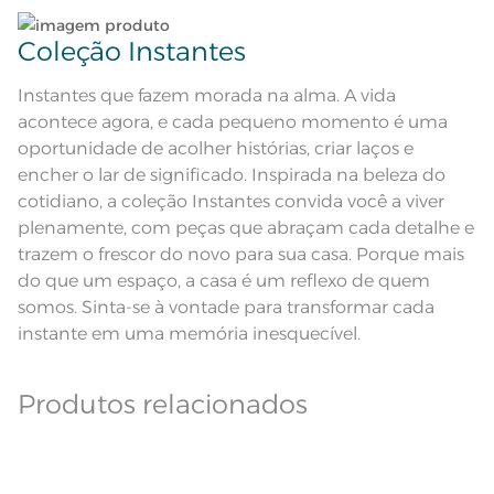
maxima de 150ºC; Proibido lavar a
seco;
Leia atentamente as instruções na etiqueta.
Pode haver pequena variação de
Coleção Instantes
cor, de acordo com a configuração
e modelo do monitor ou do
Observações
aparelho celular. Consultar a cor
Instantes que fazem morada na alma. A vida
nas especificações técnicas do
produto.
acontece agora, e cada pequeno momento é uma
Fios
Fio Cardado
oportunidade de acolher histórias, criar laços e
encher o lar de significado. Inspirada na beleza do
cotidiano, a coleção Instantes convida você a viver
plenamente, com peças que abraçam cada detalhe e
trazem o frescor do novo para sua casa. Porque mais
do que um espaço, a casa é um reflexo de quem
somos. Sinta-se à vontade para transformar cada
instante em uma memória inesquecível.
Produtos relacionados