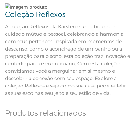
maxima de 150ºC; Proibido lavar a
seco
Leia atentamente as instruções na etiqueta.
Coleção Reflexos
Fios
Fio Cardado
A coleção Reflexos da Karsten é um abraço ao
cuidado mútuo e pessoal, celebrando a harmonia
com seus pertences. Inspirada em momentos de
descanso, como o aconchego de um banho ou a
preparação para o sono, esta coleção traz inovação e
conforto para o seu cotidiano. Com esta coleção,
convidamos você a mergulhar em si mesmo e
descobrir a conexão com seu espaço. Explore a
coleção Reflexos e veja como sua casa pode refletir
as suas escolhas, seu jeito e seu estilo de vida.
Produtos relacionados