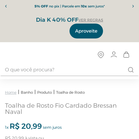
5% OFF
no pix | Parcele em
10x
sem juros*
Dia K 40% OFF
VER REGRAS
Aproveite
Banho
Produto
Toalha de Rosto
Toalha de Rosto Fio Cardado Bressan
Naval
R$
20
,
99
1
x
sem juros
R$
20
,
99