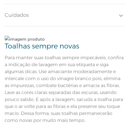
peça mais clean e elegante para compor seu banho junto com a toalha
de banho Bressan e toalha de piso. Disponível em diferentes cores, a
Quantidade de Peças
1 Peça
Toalha de Rosto Karsten Bressan é uma linda opção de toalha de cor
Cuidados
Azul com detalhe também em azul que se encaixa em muitos estilos.
Descrição Visual
Corpo e barra em tons de azul
Composição
Lave tipos de tecidos distintos separadamente;
99% Algodão 1% Poliéster
Toalhas sempre novas
Tamanho
Não lave cores claras e cores escuras no mesmo
Rosto
ciclo;
Para manter suas toalhas sempre impecáveis, confira
a indicação de lavagem em sua etiqueta e siga
Cor
Naval
Lave as peças no ciclo leve, suave ou delicado de
algumas dicas: Use amaciante moderadamente e
sua lavadora;
intercale com o uso do vinagre branco pois, elimina
Itens Inclusos
1 Toalha De Rosto
as impurezas, combate bactérias e amacia as fibras.
Enxágue as peças com bastante água;
Lave as cores claras separadas das escuras, usando
Medida
48cm x 80cm
pouco sabão. E após a lavagem, sacuda a toalha para
Utilize a quantidade mínima de amaciante e sabão;
Toque macio; Boa absorção; Pré-
que o ar volte para as fibras e ela preserve seu toque
Acabamento
encolhido; Antipiling; Tecnologia
Softmax
macio. Dessa forma, suas toalhas permanecerão
Lavação a 60ºC; Proibido alvejar;
Ao pendurar as toalhas, recomenda-se sacudi-las
como novas por muito mais tempo.
Secar em tambor com
bem;;
temperatura maxima de 60ºC;
Instruções de Lavagem
Ferro de passar com temperatura