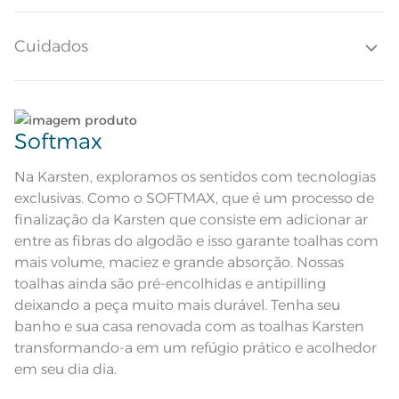
disponível na mesma tonalidade.
Quantidade de Peças
1 Peça
Cuidados
Toque macio; Boa absorção; Pré-
Atributos
encolhido; Antipiling; Barra
decorativa
Composição
Lave tipos de tecidos distintos separadamente;
99% Algodão 1% Poliéster
Softmax
Tamanho
Não lave cores claras e cores escuras no mesmo
Rosto
ciclo;
Na Karsten, exploramos os sentidos com tecnologias
exclusivas. Como o SOFTMAX, que é um processo de
Cor
Grão/Bordô
Lave as peças no ciclo leve, suave ou delicado de
finalização da Karsten que consiste em adicionar ar
sua lavadora;
entre as fibras do algodão e isso garante toalhas com
Itens Inclusos
1 Toalha de Rosto
mais volume, maciez e grande absorção. Nossas
Enxágue as peças com bastante água;
toalhas ainda são pré-encolhidas e antipilling
Medida
48cm x 80cm
deixando a peça muito mais durável. Tenha seu
Utilize a quantidade mínima de amaciante e sabão;
Toque macio; Boa absorção; Pré-
banho e sua casa renovada com as toalhas Karsten
Acabamento
encolhido; Antipiling; Tecnologia
Softmax
transformando-a em um refúgio prático e acolhedor
Lavação a 60ºC; Proibido alvejar;
Ao pendurar as toalhas, recomenda-se sacudi-las
em seu dia dia.
Secar em tambor com
bem;;
temperatura maxima de 60ºC;
Instruções de Lavagem
Ferro de passar com temperatura