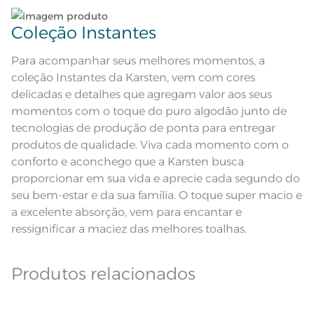
maxima de 150ºC; Proibido lavar a
seco;
Leia atentamente as instruções na etiqueta.
Pode haver pequena variação de
Coleção Instantes
cor, de acordo com a configuração
e modelo do monitor ou do
Observações
aparelho celular. Consultar a cor
Para acompanhar seus melhores momentos, a
nas especificações técnicas do
produto.
coleção Instantes da Karsten, vem com cores
Fios
Fio Cardado
delicadas e detalhes que agregam valor aos seus
momentos com o toque do puro algodão junto de
tecnologias de produção de ponta para entregar
produtos de qualidade. Viva cada momento com o
conforto e aconchego que a Karsten busca
proporcionar em sua vida e aprecie cada segundo do
seu bem-estar e da sua família. O toque super macio e
a excelente absorção, vem para encantar e
ressignificar a maciez das melhores toalhas.
Produtos relacionados