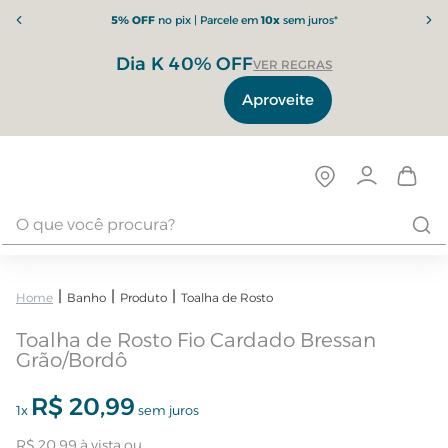
5% OFF
no pix | Parcele em
10x
sem juros*
Dia K 40% OFF
VER REGRAS
Aproveite
Banho
Produto
Toalha de Rosto
Toalha de Rosto Fio Cardado Bressan
Grão/Bordô
R$
20
,
99
1
x
sem juros
R$
20
,
99