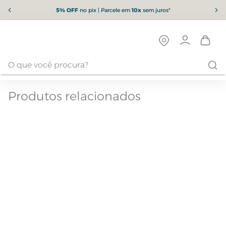
5% OFF
no pix | Parcele em
10x
sem juros*
Produtos relacionados