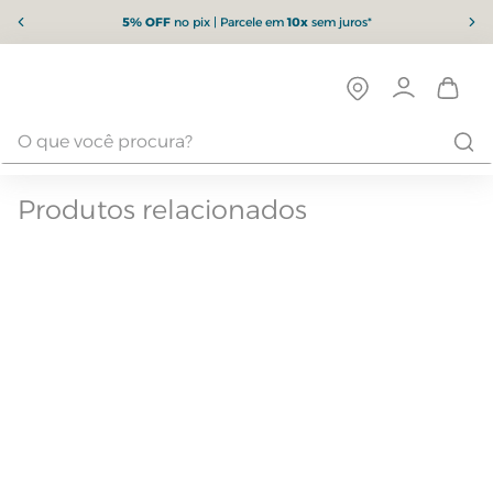
5% OFF
no pix | Parcele em
10x
sem juros*
Produtos relacionados