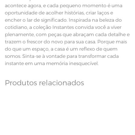
Observações
aparelho celular. Consultar a cor
acontece agora, e cada pequeno momento é uma
nas especificações técnicas do
produto.
oportunidade de acolher histórias, criar laços e
encher o lar de significado. Inspirada na beleza do
Fios
Fio Cardado
cotidiano, a coleção Instantes convida você a viver
plenamente, com peças que abraçam cada detalhe e
trazem o frescor do novo para sua casa. Porque mais
do que um espaço, a casa é um reflexo de quem
somos. Sinta-se à vontade para transformar cada
instante em uma memória inesquecível.
Produtos relacionados