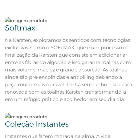
encolhido; Antipiling; Corpo em
Atributos
piquet com barra decorativa de
algodão
Lave tipos de tecidos distintos separadamente;
Composição
100% Algodão
Softmax
Não lave cores claras e cores escuras no mesmo
Tamanho
Rosto
ciclo;
Na Karsten, exploramos os sentidos com tecnologias
exclusivas. Como o SOFTMAX, que é um processo de
Cor
Verde Miragem
Lave as peças no ciclo leve, suave ou delicado de
finalização da Karsten que consiste em adicionar ar
sua lavadora;
entre as fibras do algodão e isso garante toalhas com
Itens Inclusos
1 Toalha de Rosto
mais volume, maciez e grande absorção. As toalhas
Enxágue as peças com bastante água;
ainda são pré-encolhidas e antipilling deixando a
Medida
48cm x 70cm
peça muito mais durável. Tenha seu banho e sua casa
Utilize a quantidade mínima de amaciante e sabão;
Toque macio; Ótima absorção; Pré-
renovada com as toalhas Karsten transformando-a
Acabamento
encolhido; Antipiling; Corpo em
piquet; Tecnologia Softmax
em um refúgio prático e acolhedor em seu dia dia.
Ao pendurar as toalhas, recomenda-se sacudi-las
Lavação a 60ºC; Proibido alvejar;
Secar em tambor com
bem;;
temperatura maxima de 60ºC;
Instruções de Lavagem
Ferro de passar com temperatura
maxima de 150ºC; Proibido lavar a
Coleção Instantes
Leia atentamente as instruções na etiqueta.
seco;
Pode haver pequena variação de
cor, de acordo com a configuração
Instantes que fazem morada na alma. A vida
e modelo do monitor ou do