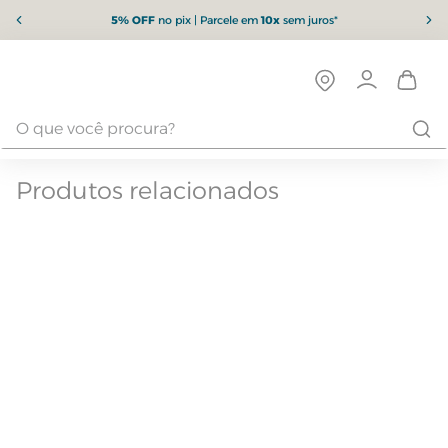
5% OFF
no pix | Parcele em
10x
sem juros*
Produtos relacionados