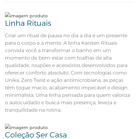
corpo liso; Super absorção; Pré-
Atributos
encolhido; Antipiling; Tecnologia
Unika; Tecnologia Softmax;
Lave tipos de tecidos distintos separadamente;
Etiqueta diferenciada
Linha Rituais
Corpo felpudo em suave cor azul
Descrição Visual
pérola com barra decorativa
Não lave cores claras e cores escuras no mesmo
ciclo;
Criar um ritual de pausa no dia a dia é um presente
Composição
100% Algodão
para o corpo e a mente. A linha Karsten Rituais
Lave as peças no ciclo leve, suave ou delicado de
convida você a transformar o banho em um
Tamanho
Rosto
sua lavadora;
momento de bem-estar com toalhas de alta
qualidade, roupões e acessórios desenvolvidos para
Cor
Azul Pérola
Enxágue as peças com bastante água;
oferecer conforto absoluto. Com tecnologias como
Unika, Zero Twist e ação antimicrobiana, as peças
Itens Inclusos
1 Toalha de Rosto
Utilize a quantidade mínima de amaciante e sabão;
têm toque macio, acabamento impecável e design
minimalista. Uma linha pensada para quem valoriza
Medida
48cm x 80cm
Ao pendurar as toalhas, recomenda-se sacudi-las
o autocuidado e busca mais presença, leveza e
bem;
Lavação a 60ºC; Proibido alvejar;
tranquilidade na rotina.
Secar em tambor com
temperatura maxima de 60ºC;
Instruções de Lavagem
Leia atentamente as instruções na etiqueta.
Ferro de passar com temperatura
maxima de 150ºC; Proibido lavar a
seco
Coleção Ser Casa
Pode haver pequena variação de
cor, de acordo com a configuração