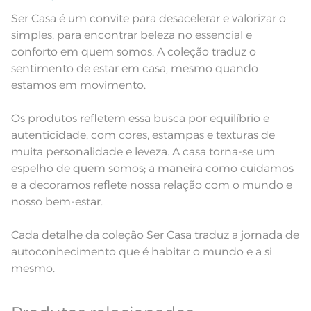
e modelo do monitor ou do
Observações
aparelho celular. Consultar a cor
Ser Casa é um convite para desacelerar e valorizar o
nas especificações técnicas do
produto.
simples, para encontrar beleza no essencial e
conforto em quem somos. A coleção traduz o
Fios
Fio Tecnologia Unika
sentimento de estar em casa, mesmo quando
estamos em movimento.
Os produtos refletem essa busca por equilíbrio e
autenticidade, com cores, estampas e texturas de
muita personalidade e leveza. A casa torna-se um
espelho de quem somos; a maneira como cuidamos
e a decoramos reflete nossa relação com o mundo e
nosso bem-estar.
Cada detalhe da coleção Ser Casa traduz a jornada de
autoconhecimento que é habitar o mundo e a si
mesmo.