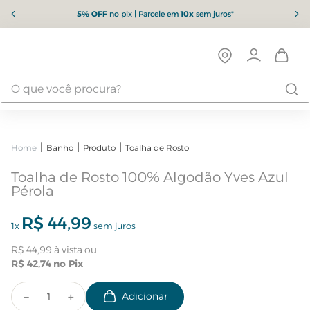
5% OFF
no pix | Parcele em
10x
sem juros*
Banho
Produto
Toalha de Rosto
Toalha de Rosto 100% Algodão Yves Azul
Pérola
R$
44
,
99
1
x
sem juros
R$
44
,
99
R$
42
,
74
－
＋