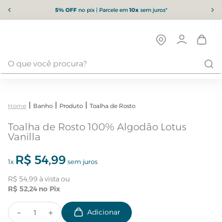
5% OFF
no pix | Parcele em
10x
sem juros*
Banho
Produto
Toalha de Rosto
Toalha de Rosto 100% Algodão Lotus
Vanilla
R$
54
,
99
1
x
sem juros
R$
54
,
99
R$
52
,
24
－
＋