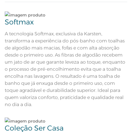
Atributos
aveludado em jacquard;
Tecnologia Softmax
Corpo em cor vanilla com jacquard
Lave tipos de tecidos distintos separadamente;
Descrição Visual
retratando fores de lótus e suas
folhas em um lado e no verso, felpa
Softmax
Não lave cores claras e cores escuras no mesmo
Composição
100% Algodão
ciclo;
A tecnologia Softmax, exclusiva da Karsten,
transforma a experiência do pós-banho com toalhas
Tamanho
Rosto
Lave as peças no ciclo leve, suave ou delicado de
de algodão mais macias, fofas e com alta absorção
sua lavadora;
desde o primeiro uso. As fibras de algodão recebem
Cor
Vanilla
um jato de ar que garante leveza ao toque, enquanto
Enxágue as peças com bastante água;
o processo de pré-encolhimento evita que a toalha
Itens Inclusos
1 Toalha de Rosto
encolha nas lavagens. O resultado é uma toalha de
Utilize a quantidade mínima de amaciante e sabão;
banho que já enxuga desde o primeiro uso, com
Medida
48cm x 70cm
toque agradável e durabilidade superior. Ideal para
Ao pendurar as toalhas, recomenda-se sacudi-las
Lavação a 60ºC; Proibido alvejar;
quem valoriza conforto, praticidade e qualidade real
Secar em tambor com
bem;
temperatura maxima de 60ºC;
no dia a dia.
Instruções de Lavagem
Ferro de passar com temperatura
maxima de 150ºC; Proibido lavar a
Leia atentamente as instruções na etiqueta.
seco
Pode haver pequena variação de
cor, de acordo com a configuração
Coleção Ser Casa
e modelo do monitor ou do
Observações
aparelho celular. Consultar a cor