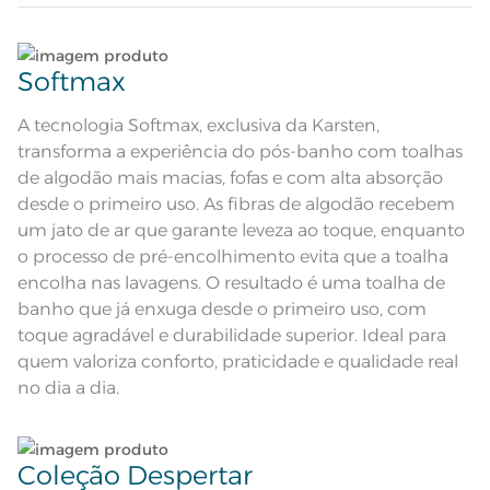
Atributos
Ótima absorção; Pré-encolhido;
Antipilling; Etiqueta diferenciada;
Embalagem diferenciada
Lave tipos de tecidos distintos separadamente;
Corpo em verde lima com jacquard
Descrição Visual
de elementos do mar. Frente com
Softmax
textura aveludada e verso em felpa
Não lave cores claras e cores escuras no mesmo
ciclo;
Composição
100% Algodão
A tecnologia Softmax, exclusiva da Karsten,
transforma a experiência do pós-banho com toalhas
Lave as peças no ciclo leve, suave ou delicado de
Tamanho
Banhão
de algodão mais macias, fofas e com alta absorção
sua lavadora;
desde o primeiro uso. As fibras de algodão recebem
Cor
Lima
um jato de ar que garante leveza ao toque, enquanto
Enxágue as peças com bastante água;
o processo de pré-encolhimento evita que a toalha
Itens Inclusos
1 Toalha de Praia
encolha nas lavagens. O resultado é uma toalha de
Utilize a quantidade mínima de amaciante e sabão;
banho que já enxuga desde o primeiro uso, com
Medida
86cm x 1,50m
toque agradável e durabilidade superior. Ideal para
Ao pendurar as toalhas, recomenda-se sacudi-las
quem valoriza conforto, praticidade e qualidade real
Lavação a 40ºC; Proibido alvejar;
bem;
Proibido secar em tambor;
no dia a dia.
Instruções de Lavagem
Secagem em varal; Ferro de passar
com temperatura maxima de
Leia atentamente as instruções na etiqueta.
150ºC; Proibido lavar a seco
Pode haver pequena variação de
cor, de acordo com a configuração
Coleção Despertar
e modelo do monitor ou do
Observações
aparelho celular. Consultar a cor