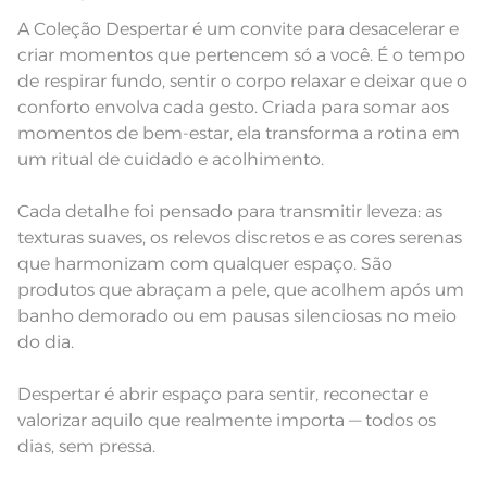
nas especificações técnicas do
produto.
A Coleção Despertar é um convite para desacelerar e
criar momentos que pertencem só a você. É o tempo
Fios
Fio Cardado
de respirar fundo, sentir o corpo relaxar e deixar que o
conforto envolva cada gesto. Criada para somar aos
momentos de bem-estar, ela transforma a rotina em
um ritual de cuidado e acolhimento.
Cada detalhe foi pensado para transmitir leveza: as
texturas suaves, os relevos discretos e as cores serenas
que harmonizam com qualquer espaço. São
produtos que abraçam a pele, que acolhem após um
banho demorado ou em pausas silenciosas no meio
do dia.
Despertar é abrir espaço para sentir, reconectar e
valorizar aquilo que realmente importa — todos os
dias, sem pressa.