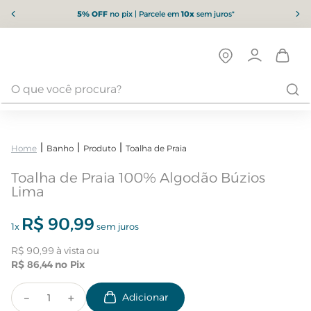
5% OFF
no pix | Parcele em
10x
sem juros*
Banho
Produto
Toalha de Praia
Toalha de Praia 100% Algodão Búzios
Lima
R$
90
,
99
1
x
sem juros
R$
90
,
99
R$
86
,
44
－
＋