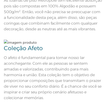
As toalhas de piso Metrópole tem excelente absorção
Composição
100% Algodão
pois são compostas em 100% Algodão e possuem
Lave as peças no ciclo leve, suave ou delicado de
500g/m². Então, você não precisa se preocupar com
Tamanho
Piso
sua lavadora;
a funcionalidade desta peça, além disso, são peças
coringas que combinam facilmente com qualquer
Cor
Branco
Enxágue as peças com bastante água;
decoração, desde as neutras até as mais vibrantes.
Itens Inclusos
1 Toalha de Piso
Utilize a quantidade mínima de amaciante e sabão;
Coleção Afeto
Medida
45cm x 65cm
Ao pendurar as toalhas, recomenda-se sacudi-las
bem;
Lavação a 60ºC; Proibido alvejar;
O afeto é fundamental para tornar nosso lar
Proibido secar em tambor;
Instruções de Lavagem
Secagem em varal; Ferro de passar
aconchegante. Com ele as pessoas se sentem
com temperatura máxima de 150º
Leia atentamente as instruções na etiqueta.
C; Proibido lavar a seco
amadas e valorizadas, contribuindo para mais
Pode haver pequena variação de
harmonia e união. Esta coleção tem o objetivo de
cor, de acordo com a configuração
e modelo do monitor ou do
Observações
proporcionar composições que transmitam o prazer
aparelho celular. Consultar a cor
nas especificações técnicas do
de viver no seu conforto diário. É a chance de você se
produto.
inspirar e criar seu próprio cenário afetuoso e
Fios
Fio Cardado
colecionar memórias.