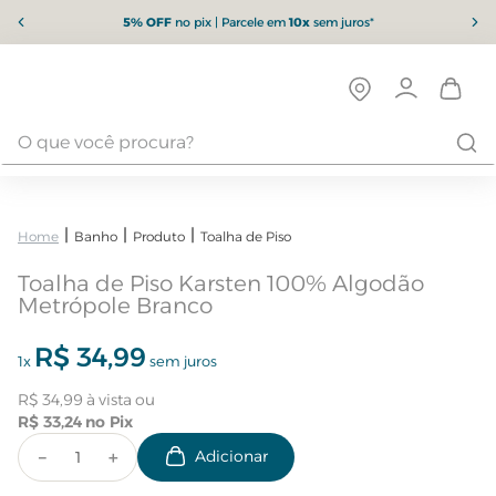
5% OFF
no pix | Parcele em
10x
sem juros*
Banho
Produto
Toalha de Piso
Toalha de Piso Karsten 100% Algodão
Metrópole Branco
R$
34
,
99
1
x
sem juros
R$
34
,
99
R$
33
,
24
－
＋