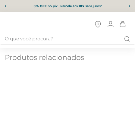
5% OFF
no pix | Parcele em
10x
sem juros*
Produtos relacionados