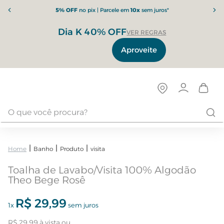
5% OFF
no pix | Parcele em
10x
sem juros*
Dia K 40% OFF
VER REGRAS
Aproveite
Banho
Produto
visita
Toalha de Lavabo/Visita 100% Algodão
Theo Bege Rosê
R$
29
,
99
1
x
sem juros
R$
29
,
99