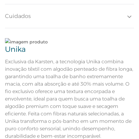
Quantidade de Peças
1 Peça
Cuidados
Toque ultra macio; Super absorção;
Ideal para aplicação de bordado;
Atributos
Pré-encolhido; Antipilling;
Tecnologia Unika; Tecnologia
Softmax; Etiqueta diferenciada
Lave tipos de tecidos distintos separadamente;
corpo felpudo em suave cor bege
Descrição Visual
Unika
rosê
Não lave cores claras e cores escuras no mesmo
ciclo;
Composição
100% Algodão
Exclusiva da Karsten, a tecnologia Unika combina
inovação têxtil com algodão penteado de fibra longa,
Lave as peças no ciclo leve, suave ou delicado de
Tamanho
Lavabo/visita
garantindo uma toalha de banho extremamente
sua lavadora;
macia, com alta absorção e até 30% mais volume. O
Cor
Bege Rosê
fio exclusivo oferece uma textura encorpada e
Enxágue as peças com bastante água;
envolvente, ideal para quem busca uma toalha de
Itens Inclusos
1 Toalha de Lavabo/Visita
algodão premium com toque suave e secagem
Utilize a quantidade mínima de amaciante e sabão;
eficiente. Feita com fibras naturais selecionadas, a
Medida
30cm x 50cm
Unika transforma o pós-banho em um momento de
Ao pendurar as toalhas, recomenda-se sacudi-las
puro conforto sensorial, unindo desempenho,
Lavação a 60ºC; Proibido alvejar;
bem;
Secar em tambor com
durabilidade e bem-estar incomparável.
temperatura maxima de 60ºC;