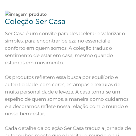
Instruções de Lavagem
Ferro de passar com temperatura
Leia atentamente as instruções na etiqueta.
maxima de 150ºC; Proibido lavar a
seco
Pode haver pequena variação de
Coleção Ser Casa
cor, de acordo com a configuração
e modelo do monitor ou do
Observações
aparelho celular. Consultar a cor
nas especificações técnicas do
Ser Casa é um convite para desacelerar e valorizar o
produto.
simples, para encontrar beleza no essencial e
Fios
Fio Tecnologia Unika
conforto em quem somos. A coleção traduz o
sentimento de estar em casa, mesmo quando
estamos em movimento.
Os produtos refletem essa busca por equilíbrio e
autenticidade, com cores, estampas e texturas de
muita personalidade e leveza. A casa torna-se um
espelho de quem somos; a maneira como cuidamos
e a decoramos reflete nossa relação com o mundo e
nosso bem-estar.
Cada detalhe da coleção Ser Casa traduz a jornada de
autoconhecimento que é habitar o mundo e a si