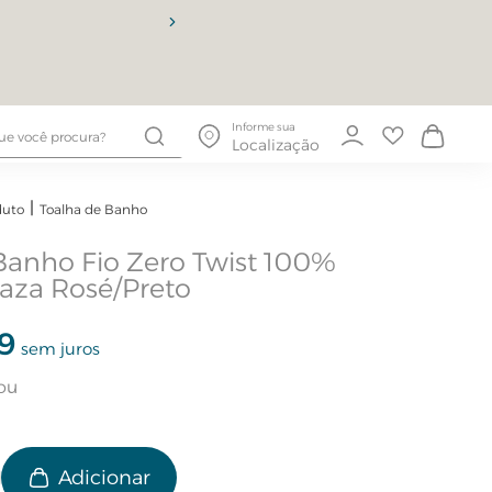
10% OFF
Informe sua
Localização
duto
Toalha de Banho
Banho Fio Zero Twist 100%
aza Rosé/Preto
9
sem juros