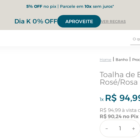
5% OFF
no pix | Parcele em
10x
sem juros*
Dia K 0% OFF
APROVEITE
VER REGRAS
Banho
Pro
Toalha de
Rosé/Rosa
R$
94
,
9
1
x
R$
94
,
99
R$
90
,
24
－
＋