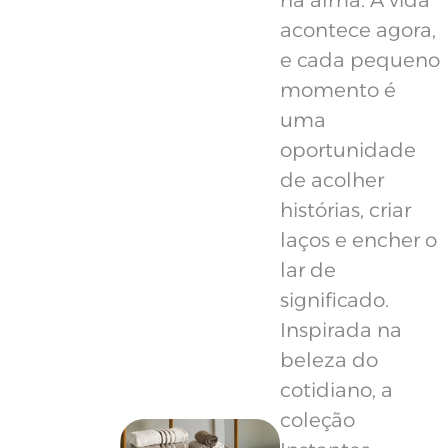
na alma. A vida
acontece agora,
e cada pequeno
momento é
uma
oportunidade
de acolher
histórias, criar
laços e encher o
lar de
significado.
Inspirada na
beleza do
cotidiano, a
coleção