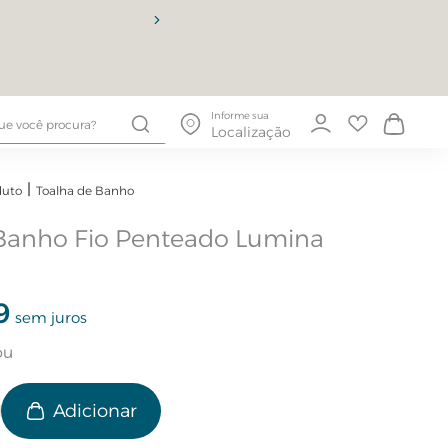
10% OFF
Informe sua
Localização
duto
Toalha de Banho
 Banho Fio Penteado Lumina
9
sem juros