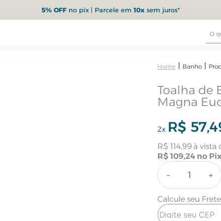
5% OFF
no pix | Parcele em
10x
sem juros*
Banho
Pro
Toalha de
Magna Euc
R$
57
,
4
2
x
R$
114
,
99
R$
109
,
24
－
＋
Calcule seu Fret