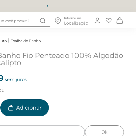
10% OFF
Informe sua
Localização
duto
Toalha de Banho
 Banho Fio Penteado 100% Algodão
alipto
9
sem juros
e
Ok