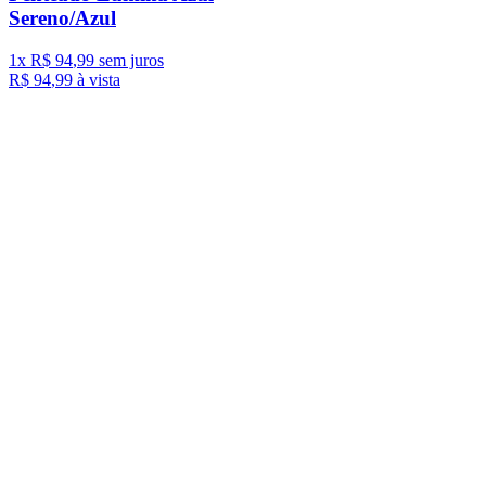
Sereno/Azul
1
x
R$
94
,
99
sem juros
R$
94
,
99
à vista