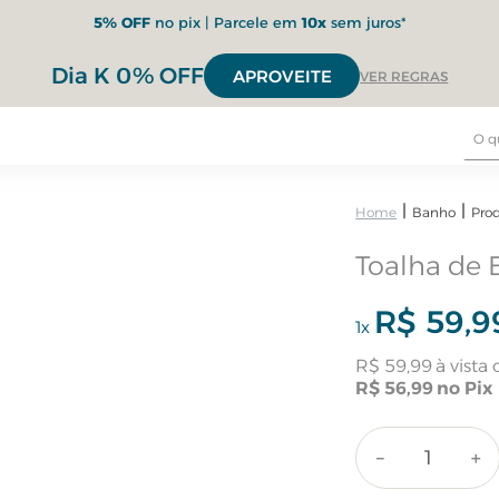
5% OFF
no pix | Parcele em
10x
sem juros*
Dia K 0% OFF
APROVEITE
VER REGRAS
Banho
Pro
Toalha de 
R$
59
,
9
1
x
R$
59
,
99
R$
56
,
99
－
＋