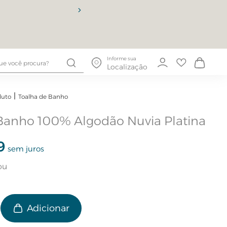
10% OFF
Informe sua
Localização
duto
Toalha de Banho
Banho 100% Algodão Nuvia Platina
9
sem juros