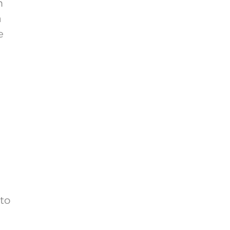
m
a
e
to