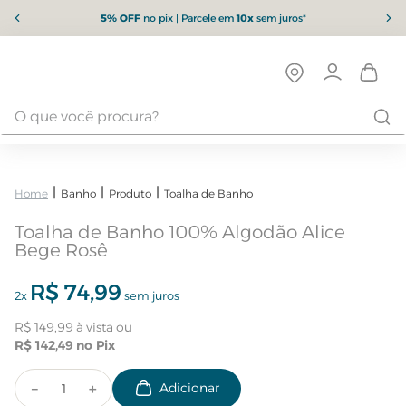
5% OFF
no pix | Parcele em
10x
sem juros*
Banho
Produto
Toalha de Banho
Toalha de Banho 100% Algodão Alice
Bege Rosê
R$
74
,
99
2
x
sem juros
R$
149
,
99
R$
142
,
49
－
＋