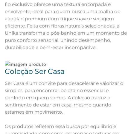
e modelo do monitor ou do
Observações
fio exclusivo oferece uma textura encorpada e
aparelho celular. Consultar a cor
nas especificações técnicas do
envolvente, ideal para quem busca uma toalha de
produto.
algodão premium com toque suave e secagem
Fios
Fio Tecnologia Unika
eficiente. Feita com fibras naturais selecionadas, a
Unika transforma o pós-banho em um momento de
puro conforto sensorial, unindo desempenho,
durabilidade e bem-estar incomparável.
Coleção Ser Casa
Ser Casa é um convite para desacelerar e valorizar o
simples, para encontrar beleza no essencial e
conforto em quem somos. A coleção traduz o
sentimento de estar em casa, mesmo quando
estamos em movimento.
Os produtos refletem essa busca por equilíbrio e
autenticidade, com cores, estampas e texturas de