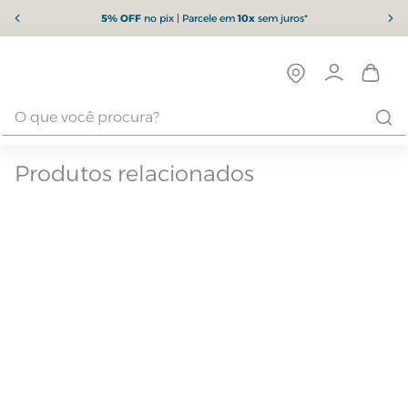
5% OFF
no pix | Parcele em
10x
sem juros*
Produtos relacionados