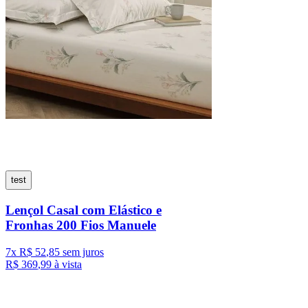
test
Lençol Casal com Elástico e
Fronhas 200 Fios Manuele
7
x
R$
52
,
85
sem juros
R$
369
,
99
à vista