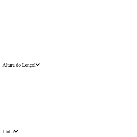
Saia para Colchão
Pillow Top
Altura do Lençol
Linha