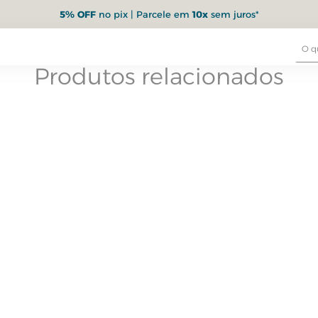
5% OFF
no pix | Parcele em
10x
sem juros*
Produtos relacionados