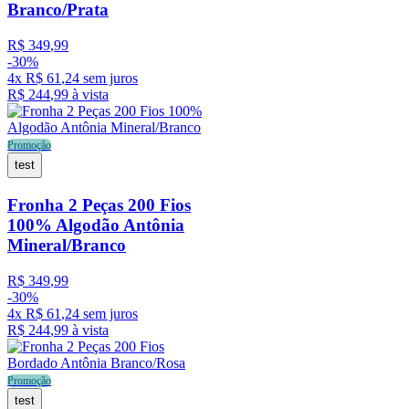
Branco/Prata
R$
349
,
99
-
30%
4
x
R$
61
,
24
sem juros
R$
244
,
99
à vista
Promoção
test
Fronha 2 Peças 200 Fios
100% Algodão Antônia
Mineral/Branco
R$
349
,
99
-
30%
4
x
R$
61
,
24
sem juros
R$
244
,
99
à vista
Promoção
test