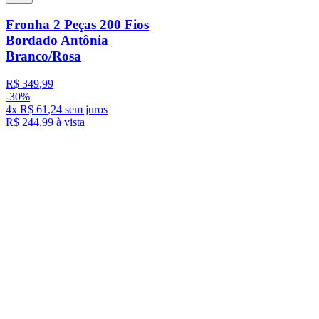
Fronha 2 Peças 200 Fios
Bordado Antônia
Branco/Rosa
R$
349
,
99
-
30%
4
x
R$
61
,
24
sem juros
R$
244
,
99
à vista