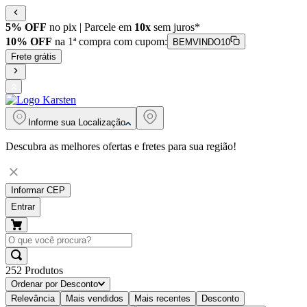
5% OFF
no pix | Parcele em
10x
sem juros*
10% OFF
na 1ª compra com cupom:
BEMVINDO10
Frete grátis
Informe sua
Localização
Descubra as melhores ofertas e fretes para sua região!
Informar CEP
Entrar
252
Produtos
Ordenar por
Desconto
Relevância
Mais vendidos
Mais recentes
Desconto