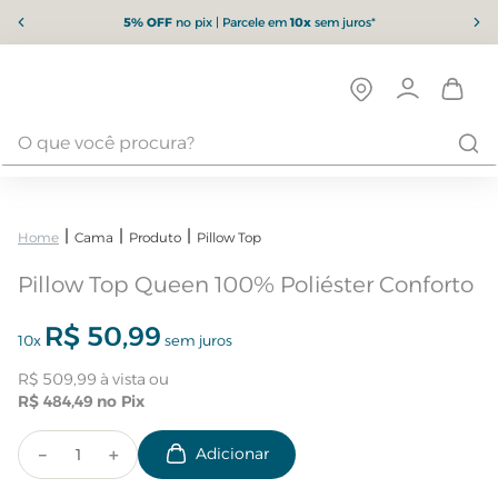
5% OFF
no pix | Parcele em
10x
sem juros*
Cama
Produto
Pillow Top
Pillow Top Queen 100% Poliéster Conforto
R$
50
,
99
10
x
sem juros
R$
509
,
99
R$
484
,
49
－
＋