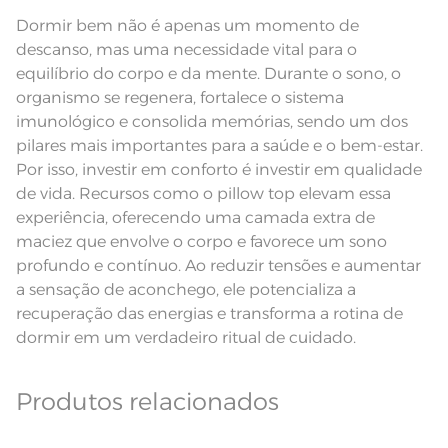
Instruções de Lavagem
em tambor com temperatura
máxima de 60ºC; Proibido passar;
Dormir bem não é apenas um momento de
Proibido lavar a seco.
Pode haver pequena variação de
descanso, mas uma necessidade vital para o
cor, de acordo com a configuração
equilíbrio do corpo e da mente. Durante o sono, o
e modelo do monitor ou do
Observações
aparelho celular. Consultar a cor
organismo se regenera, fortalece o sistema
nas especificações técnicas do
produto.
imunológico e consolida memórias, sendo um dos
Linha
Essenciais
pilares mais importantes para a saúde e o bem-estar.
Por isso, investir em conforto é investir em qualidade
de vida. Recursos como o pillow top elevam essa
experiência, oferecendo uma camada extra de
maciez que envolve o corpo e favorece um sono
profundo e contínuo. Ao reduzir tensões e aumentar
a sensação de aconchego, ele potencializa a
recuperação das energias e transforma a rotina de
dormir em um verdadeiro ritual de cuidado.
Produtos relacionados