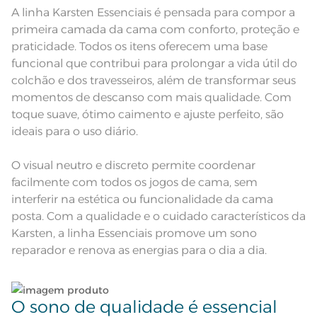
Camada extra de conforto
ciclo;
A linha Karsten Essenciais é pensada para compor a
adicionando de 5 a 6cm á altura
total do colchão; Elásticos laterais
primeira camada da cama com conforto, proteção e
Atributos
para estabilidade; Lavável em
Lave as peças no ciclo leve, suave ou delicado de
Máquina; Não alérgico; Fibra de
praticidade. Todos os itens oferecem uma base
Origem Sustentável
sua lavadora;
funcional que contribui para prolongar a vida útil do
Revestimento branco liso com
matelassado em forma de
colchão e dos travesseiros, além de transformar seus
quadrados, lateral com borda
Descrição Visual
Enxágue as peças com bastante água;
reforçada e elástico nas 4 pontas
momentos de descanso com mais qualidade. Com
para abraçar o colchão e garantir a
estabilidade
toque suave, ótimo caimento e ajuste perfeito, são
Capa 100% Poliéster; Enchimento
Utilize a quantidade mínima de amaciante e sabão;
ideais para o uso diário.
Composição
de Fibra Siliconada 100% poliéster
reciclado
Leia atentamente as instruções na etiqueta.
O visual neutro e discreto permite coordenar
Tamanho
Queen
facilmente com todos os jogos de cama, sem
interferir na estética ou funcionalidade da cama
Itens Inclusos
1 Pillow Top
posta. Com a qualidade e o cuidado característicos da
Karsten, a linha Essenciais promove um sono
Medida
1,60m x 2,0m
reparador e renova as energias para o dia a dia.
Camada extra de conforto com 8
camadas de manta; Elásticos
Acabamento
laterais para estabilidade; Lavável
em Máquina; Não alérgico; Fibra de
Origem Sustentável
O sono de qualidade é essencial
Lavação a 40ºC com processo
muito suave; Proibido alvejar; Secar