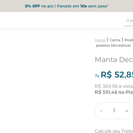
5% OFF
no pix | Parcele em
10x
sem juros*
Cama
Prod
peseiras Decorativas
Manta Deco
R$
52
,
8
7
x
R$
369
,
98
R$
351
,
48
－
＋
Calcule seu Fret