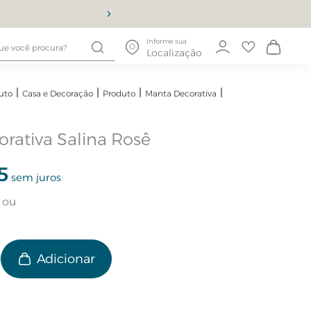
10% OFF
Informe sua
Localização
uto
Casa e Decoração
Produto
Manta Decorativa
rativa Salina Rosê
5
sem juros
e