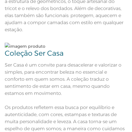
a estrutura de geométricos, o toque artesanal do
e modelo do monitor ou do
Observações
aparelho celular. Consultar a cor
tricot e o relevo dos bordados. Além de decorativas,
nas especificações técnicas do
produto.
elas também são funcionais: protegem, aquecem e
ajudam a compor camadas com estilo em qualquer
estação.
Coleção Ser Casa
Ser Casa é um convite para desacelerar e valorizar o
simples, para encontrar beleza no essencial e
conforto em quem somos. A coleção traduz o
sentimento de estar em casa, mesmo quando
estamos em movimento.
Os produtos refletem essa busca por equilíbrio e
autenticidade, com cores, estampas e texturas de
muita personalidade e leveza. A casa torna-se um
espelho de quem somos; a maneira como cuidamos