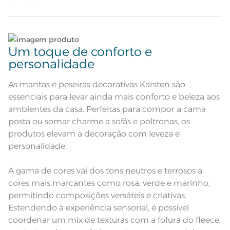
Tecido
Algodão
cama, sofá ou poltrona, é uma escolha funcional e elegante.
Quantidade de Peças
1 Peça
Lave tipos de tecidos distintos separadamente;
Um toque de conforto e
Atributos
Acabamento com franjas
personalidade
Não lave cores claras e cores escuras no mesmo
ciclo;
Composição
100% Algodão
As mantas e peseiras decorativas Karsten são
Lave as peças no ciclo leve, suave ou delicado de
essenciais para levar ainda mais conforto e beleza aos
Cor
Ocre
sua lavadora;
ambientes da casa. Perfeitas para compor a cama
posta ou somar charme a sofás e poltronas, os
Itens Inclusos
1 Manta Decorativa
Utilize a quantidade mínima de amaciante e sabão;
produtos elevam a decoração com leveza e
personalidade.
Medida
1,50m x 2,00m
Dê preferência para secar no varal, à sombra;
A gama de cores vai dos tons neutros e terrosos a
Acabamento
Tinto Liso
Leia atentamente as instruções na etiqueta.
cores mais marcantes como rosa, verde e marinho,
Lavação a 40ºC; Proibido
permitindo composições versáteis e criativas.
alvejar;Proibido secar em tambor;
Instruções de Lavagem
Secagem em varal; Proibido ferro
Estendendo à experiência sensorial, é possível
de passar; Proibido lavar a seco.
Pode haver pequena variação de
coordenar um mix de texturas com a fofura do fleece,
cor, de acordo com a configuração