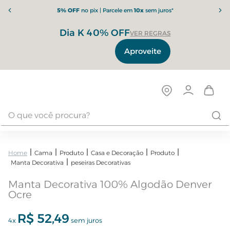
5% OFF
no pix | Parcele em
10x
sem juros*
Dia K 40% OFF
VER REGRAS
Aproveite
Cama
Produto
Casa e Decoração
Produto
Manta Decorativa
peseiras Decorativas
Manta Decorativa 100% Algodão Denver
Ocre
R$
52
,
49
4
x
sem juros