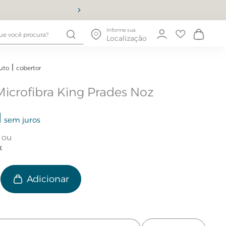
10% OFF
Informe sua
Localização
uto
cobertor
icrofibra King Prades Noz
1
sem juros
e