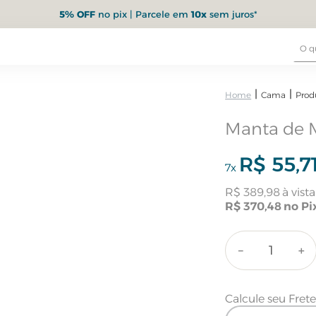
5% OFF
no pix | Parcele em
10x
sem juros*
Cama
Prod
Manta de M
R$
55
,
7
7
x
R$
389
,
98
R$
370
,
48
－
＋
Calcule seu Fret