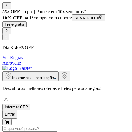
5% OFF
no pix | Parcele em
10x
sem juros*
10% OFF
na 1ª compra com cupom:
BEMVINDO10
Frete grátis
Dia K 40% OFF
Ver Regras
Aproveite
Informe sua
Localização
Descubra as melhores ofertas e fretes para sua região!
Informar CEP
Entrar